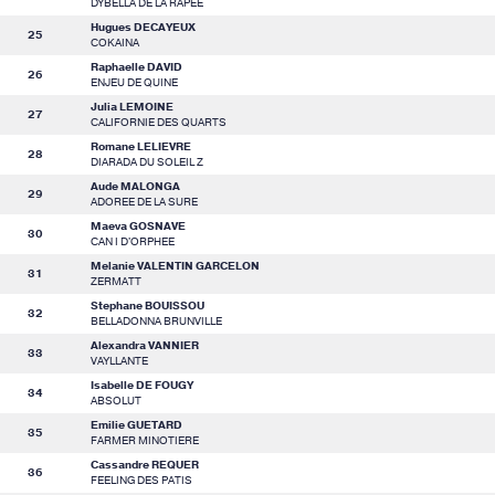
DYBELLA DE LA RAPEE
Hugues DECAYEUX
25
COKAINA
Raphaelle DAVID
26
ENJEU DE QUINE
Julia LEMOINE
27
CALIFORNIE DES QUARTS
Romane LELIEVRE
28
DIARADA DU SOLEIL Z
Aude MALONGA
29
ADOREE DE LA SURE
Maeva GOSNAVE
30
CAN I D'ORPHEE
Melanie VALENTIN GARCELON
31
ZERMATT
Stephane BOUISSOU
32
BELLADONNA BRUNVILLE
Alexandra VANNIER
33
VAYLLANTE
Isabelle DE FOUGY
34
ABSOLUT
Emilie GUETARD
35
FARMER MINOTIERE
Cassandre REQUER
36
FEELING DES PATIS