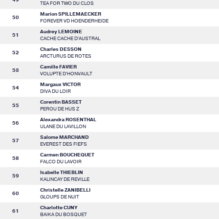
TEA FOR TWO DU CLOS
Marion SPILLEMAECKER
50
FOREVER VD HOENDERHEIDE
Audrey LEMOINE
51
CACHE CACHE D'AUSTRAL
Charles DESSON
52
ARCTURUS DE ROTES
Camille FAVIER
53
VOLUPTE D'HONVAULT
Margaux VICTOR
54
DIVA DU LOIR
Corentin BASSET
55
PEROU DE HUS Z
Alexandra ROSENTHAL
56
ULANE DU LAVILLON
Salome MARCHAND
57
EVEREST DES FIEFS
Carmen BOUCHEQUET
58
FALCO DU LAVOIR
Isabelle THIEBLIN
59
KALINCAY DE REVILLE
Christelle ZANIBELLI
60
GLOUPS DE NUIT
Charlotte CUNY
61
BAIKA DU BOSQUET