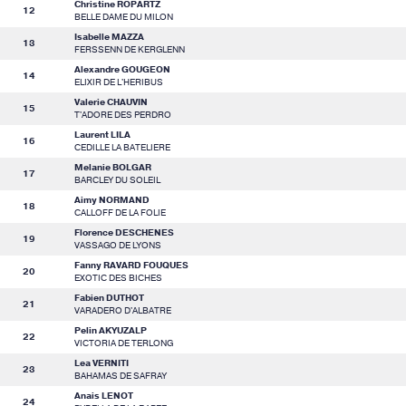
Christine ROPARTZ
12
BELLE DAME DU MILON
Isabelle MAZZA
13
FERSSENN DE KERGLENN
Alexandre GOUGEON
14
ELIXIR DE L'HERIBUS
Valerie CHAUVIN
15
T'ADORE DES PERDRO
Laurent LILA
16
CEDILLE LA BATELIERE
Melanie BOLGAR
17
BARCLEY DU SOLEIL
Aimy NORMAND
18
CALLOFF DE LA FOLIE
Florence DESCHENES
19
VASSAGO DE LYONS
Fanny RAVARD FOUQUES
20
EXOTIC DES BICHES
Fabien DUTHOT
21
VARADERO D'ALBATRE
Pelin AKYUZALP
22
VICTORIA DE TERLONG
Lea VERNITI
23
BAHAMAS DE SAFRAY
Anais LENOT
24