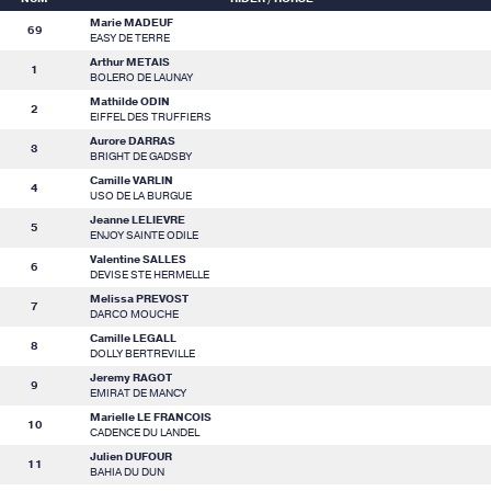
Marie MADEUF
69
EASY DE TERRE
Arthur METAIS
1
BOLERO DE LAUNAY
Mathilde ODIN
2
EIFFEL DES TRUFFIERS
Aurore DARRAS
3
BRIGHT DE GADSBY
Camille VARLIN
4
USO DE LA BURGUE
Jeanne LELIEVRE
5
ENJOY SAINTE ODILE
Valentine SALLES
6
DEVISE STE HERMELLE
Melissa PREVOST
7
DARCO MOUCHE
Camille LEGALL
8
DOLLY BERTREVILLE
Jeremy RAGOT
9
EMIRAT DE MANCY
Marielle LE FRANCOIS
10
CADENCE DU LANDEL
Julien DUFOUR
11
BAHIA DU DUN