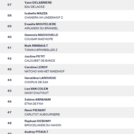
Yann DELABRIERE
37
EAU DE LACKE
Isabelle MAZZA
38
CHANDRA VH LINDENHOF Z
Evaelle MOUTELIERE
39
AIRLANDO DU BRANDEL
Gwenola MASSOUILLE
40
COUGAR MAD'HOPE
Naik RIMBAULT
41
TANAKA BRIMBELLES Z
Justine PETIT
42
CALOUBET DE BANCE
Caroline LEROY
43
NATCHO VAN HET MAESHOF
Geraldine LAROUSSE
44
CHORUS DE SAX
Lea VAN COLEN
45
DAISY D'AUTHUIT
Sabine ABRAHAM
46
ETNA DE FAVI
Remi PIERART
47
CARLITOT AUBOURGERE
Raphael DEBOMY
48
BROCELIANDE DU HAHON
Audrey PITAULT
49