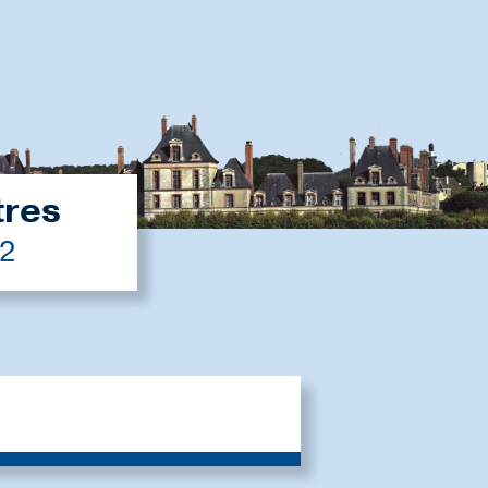
tres
22