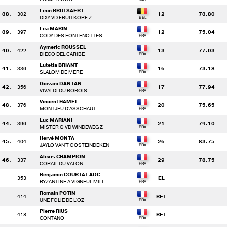
Leon BRUTSAERT
38.
302
12
73.80
DIXY VD FRUITKORF Z
Lea MARIN
39.
397
12
75.04
CODY DES FONTENOTTES
Aymeric ROUSSEL
40.
422
13
77.03
DIEGO DEL CARIBE
Lutetia BRIANT
41.
336
16
73.18
SLALOM DE MERE
Giovani DANTAN
42.
356
17
77.94
VIVALDI DU BOBOIS
Vincent HAMEL
43.
376
20
75.65
MONTJEU D'ASSCHAUT
Luc MARIANI
44.
396
21
79.10
MISTER Q VD WINDEWEG Z
Hervé MONTA
45.
404
26
83.75
JAYLO VAN'T OOSTEINDEKEN
Alexis CHAMPION
46.
337
29
78.75
CORAIL DU VALON
Benjamin COURTAT ADC
353
EL
BYZANTINE A VIGNEUL MILI
Romain POTIN
414
RET
UNE FOLIE DE L'OZ
Pierre RIUS
418
RET
CONTANO