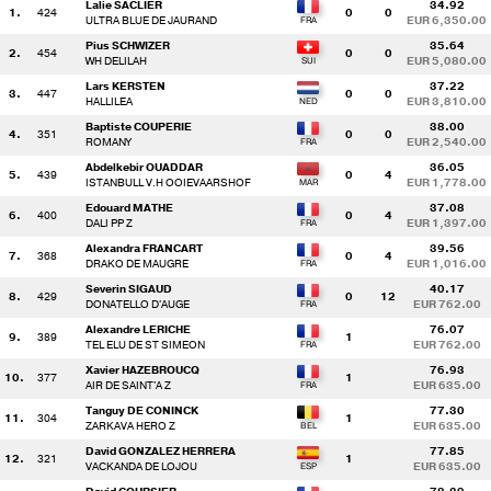
Lalie SACLIER
34.92
1.
424
0
0
ULTRA BLUE DE JAURAND
EUR 6,350.00
Pius SCHWIZER
35.64
2.
454
0
0
WH DELILAH
EUR 5,080.00
Lars KERSTEN
37.22
3.
447
0
0
HALLILEA
EUR 3,810.00
Baptiste COUPERIE
38.00
4.
351
0
0
ROMANY
EUR 2,540.00
Abdelkebir OUADDAR
36.05
5.
439
0
4
ISTANBULL V.H OOIEVAARSHOF
EUR 1,778.00
Edouard MATHE
37.08
6.
400
0
4
DALI PP Z
EUR 1,397.00
Alexandra FRANCART
39.56
7.
368
0
4
DRAKO DE MAUGRE
EUR 1,016.00
Severin SIGAUD
40.17
8.
429
0
12
DONATELLO D'AUGE
EUR 762.00
Alexandre LERICHE
76.07
9.
389
1
TEL ELU DE ST SIMEON
EUR 762.00
Xavier HAZEBROUCQ
76.93
10.
377
1
AIR DE SAINT'A Z
EUR 635.00
Tanguy DE CONINCK
77.30
11.
304
1
ZARKAVA HERO Z
EUR 635.00
David GONZALEZ HERRERA
77.85
12.
321
1
VACKANDA DE LOJOU
EUR 635.00