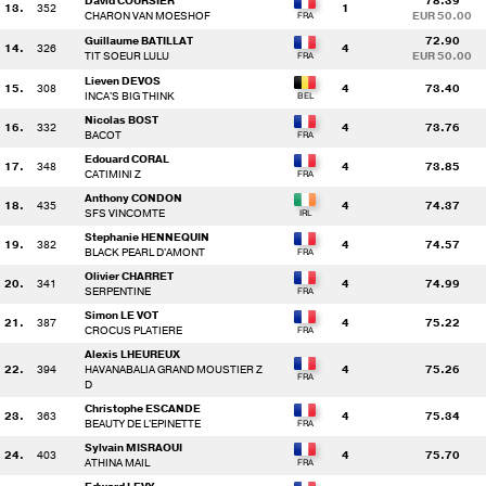
David COURSIER
78.39
13.
352
1
CHARON VAN MOESHOF
EUR 50.00
Guillaume BATILLAT
72.90
14.
326
4
TIT SOEUR LULU
EUR 50.00
Lieven DEVOS
15.
308
4
73.40
INCA'S BIG THINK
Nicolas BOST
16.
332
4
73.76
BACOT
Edouard CORAL
17.
348
4
73.85
CATIMINI Z
Anthony CONDON
18.
435
4
74.37
SFS VINCOMTE
Stephanie HENNEQUIN
19.
382
4
74.57
BLACK PEARL D'AMONT
Olivier CHARRET
20.
341
4
74.99
SERPENTINE
Simon LE VOT
21.
387
4
75.22
CROCUS PLATIERE
Alexis LHEUREUX
22.
394
HAVANABALIA GRAND MOUSTIER Z
4
75.26
D
Christophe ESCANDE
23.
363
4
75.34
BEAUTY DE L'EPINETTE
Sylvain MISRAOUI
24.
403
4
75.70
ATHINA MAIL