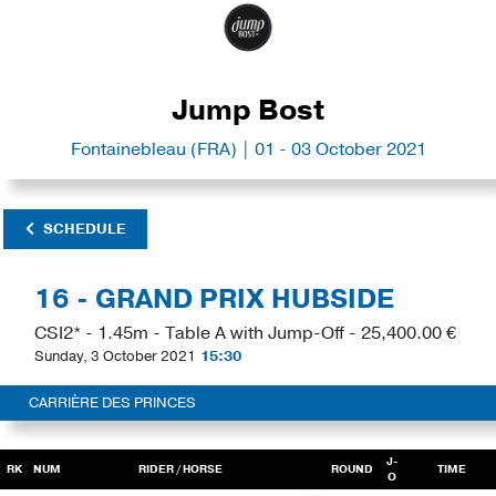
Jump Bost
Fontainebleau (FRA) | 01 - 03 October 2021
SCHEDULE
16 - GRAND PRIX HUBSIDE
CSI2* - 1.45m - Table A with Jump-Off - 25,400.00 €
Sunday, 3 October 2021
15:30
CARRIÈRE DES PRINCES
J-
RK
NUM
RIDER
/ HORSE
ROUND
TIME
O