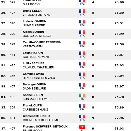
Edward LEVY
25.
392
4
75.80
S & L ROCKY
Bruno SELVA
26.
427
5
76.30
VIF DE LA FONTAINE
Ludovic GAUDIN
27.
370
8
70.51
ULINE PLATIERE
Alexis BORRIN
28.
329
8
71.99
DOLIGO DE ST LEGER
Camille CONDE FERREIRA
29.
347
8
72.56
VARENTA GEM
Louis PICHON
30.
411
8
72.87
SOLITUDE AU VENT
Lolita SACLIER
31.
425
8
73.02
CALVA DU CHATELLIER
Camille FAVROT
32.
366
8
73.04
BEAUGOSSE DES VAUX
Berenger OUDIN
33.
407
8
73.97
DAOME DE LURE
Shane BREEN
34.
432
8
74.78
KBS MAJOR PLAYER
Franck CURTI
35.
354
8
75.89
CAFEINE DE HUS Z
Clement MERNIER
36.
401
9
77.96
CORNETAUX DE BELHEME
Florence SCHWIZER-SEYDOUX
37.
457
9
78.03
PRIME MOON