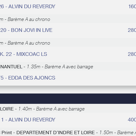
26 - ALVIN DU REVERDY
16
m - Barème A au chrono
 20 - BON JOVI IN LIVE
28
m - Barème A au chrono
K. 22 - MIXCOAC LS
28
E NANTUEL -
1.35m - Barème A avec barrage
75 - EDDA DES AJONCS
 LOIRE -
1.40m - Barème A avec barrage
11 - ALVIN DU REVERDY
40
 AC Print - DEPARTEMENT D'INDRE ET LOIRE -
1.50m - Barème A