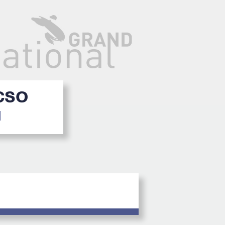
 CSO
1