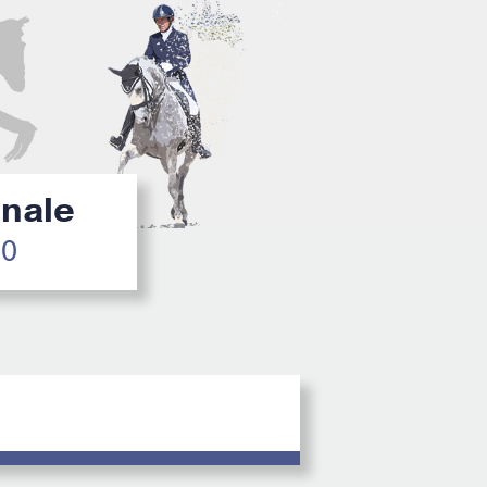
inale
20