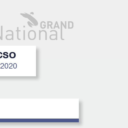
 CSO
 2020