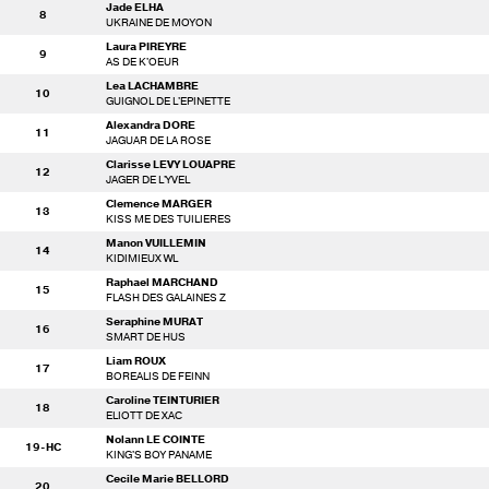
Jade ELHA
8
UKRAINE DE MOYON
Laura PIREYRE
9
AS DE K'OEUR
Lea LACHAMBRE
10
GUIGNOL DE L'EPINETTE
Alexandra DORE
11
JAGUAR DE LA ROSE
Clarisse LEVY LOUAPRE
12
JAGER DE L'YVEL
Clemence MARGER
13
KISS ME DES TUILIERES
Manon VUILLEMIN
14
KIDIMIEUX WL
Raphael MARCHAND
15
FLASH DES GALAINES Z
Seraphine MURAT
16
SMART DE HUS
Liam ROUX
17
BOREALIS DE FEINN
Caroline TEINTURIER
18
ELIOTT DE XAC
Nolann LE COINTE
19-HC
KING'S BOY PANAME
Cecile Marie BELLORD
20