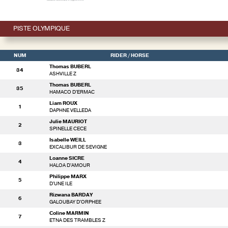
PISTE OLYMPIQUE
NUM
RIDER
/ HORSE
Thomas BUBERL
34
ASHVILLE Z
Thomas BUBERL
35
HAMACO D'ERMAC
Liam ROUX
1
DAPHNE VELLEDA
Julie MAURIOT
2
SPINELLE CECE
Isabelle WEILL
3
EXCALIBUR DE SEVIGNE
Loanne SICRE
4
HALOA D'AMOUR
Philippe MARX
5
D'UNE ILE
Rizwana BARDAY
6
GALOUBAY D'ORPHEE
Coline MARMIN
7
ETNA DES TRAMBLES Z