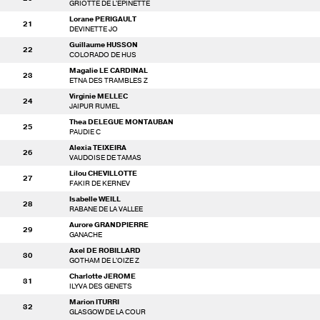
GRIOTTE DE L'EPINETTE
Lorane PERIGAULT
21
DEVINETTE JO
Guillaume HUSSON
22
COLORADO DE HUS
Magalie LE CARDINAL
23
ETNA DES TRAMBLES Z
Virginie MELLEC
24
JAIPUR RUMEL
Thea DELEGUE MONTAUBAN
25
PAUDIE C
Alexia TEIXEIRA
26
VAUDOISE DE TAMAS
Lilou CHEVILLOTTE
27
FAKIR DE KERNEV
Isabelle WEILL
28
RABANE DE LA VALLEE
Aurore GRANDPIERRE
29
GANACHE
Axel DE ROBILLARD
30
GOTHAM DE L'OIZE Z
Charlotte JEROME
31
ILYVA DES GENETS
Marion ITURRI
32
GLASGOW DE LA COUR