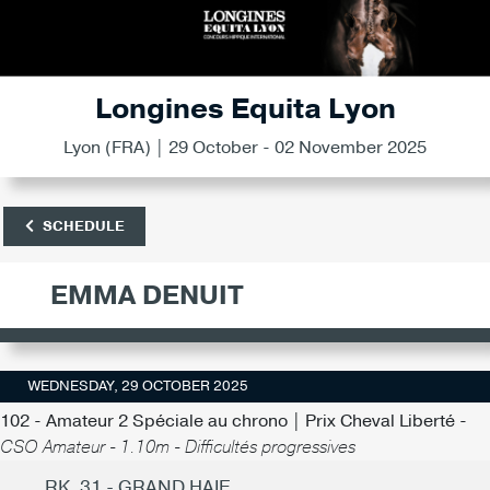
Longines Equita Lyon
Lyon (FRA) | 29 October - 02 November 2025
SCHEDULE
EMMA DENUIT
WEDNESDAY, 29 OCTOBER 2025
102 - Amateur 2 Spéciale au chrono | Prix Cheval Liberté -
CSO Amateur - 1.10m - Difficultés progressives
RK. 31 - GRAND HAIE