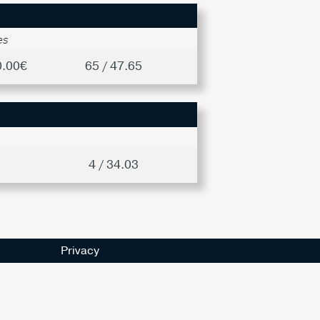
es
0.00€
65 / 47.65
4 / 34.03
Privacy