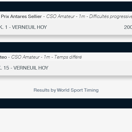
Prix Antares Sellier -
CSO Amateur - 1m - Difficultés progressiv
K. 1 - VERNEUIL HOY
20
nteo -
CSO Amateur - 1m - Temps différé
. 15 - VERNEUIL HOY
Results by World Sport Timing