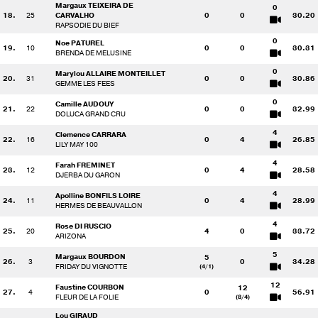
Margaux TEIXEIRA DE
0
18.
25
CARVALHO
0
0
30.20
RAPSODIE DU BIEF
0
Noe PATUREL
19.
10
0
0
30.31
BRENDA DE MELUSINE
0
Marylou ALLAIRE MONTEILLET
20.
31
0
0
30.86
GEMME LES FEES
0
Camille AUDOUY
21.
22
0
0
32.99
DOLUCA GRAND CRU
4
Clemence CARRARA
22.
16
0
4
26.85
LILY MAY 100
4
Farah FREMINET
23.
12
0
4
28.58
DJERBA DU GARON
4
Apolline BONFILS LOIRE
24.
11
0
4
28.99
HERMES DE BEAUVALLON
4
Rose DI RUSCIO
25.
20
4
0
33.72
ARIZONA
5
Margaux BOURDON
5
26.
3
0
34.28
FRIDAY DU VIGNOTTE
(4/1)
12
Faustine COURBON
12
27.
4
0
56.91
FLEUR DE LA FOLIE
(8/4)
Lou GIRAUD