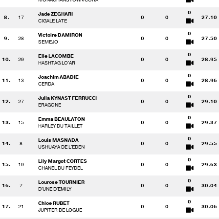
0
Jade ZEGHARI
8.
17
0
0
27.10
CIGALE LATE
0
Victoire DAMIRON
9.
28
0
0
27.50
SEMEJO
0
Elie LACOMBE
10.
29
0
0
28.95
HASHTAG LO'AR
0
Joachim ABADIE
11.
13
0
0
28.96
CERDA
0
Julia KYNAST FERRUCCI
12.
27
0
0
29.10
ERAGONE
0
Emma BEAULATON
13.
15
0
0
29.37
HARLEY DU TAILLET
0
Louis MASNADA
14.
8
0
0
29.55
USHUAYA DE L'EDEN
0
Lily Margot CORTES
15.
19
0
0
29.63
CHANEL DU FEYDEL
0
Lourose TOURNIER
16.
7
0
0
30.04
D'UNE D'EMILY
0
Chloe RUBET
17.
21
0
0
30.06
JUPITER DE LOGUE