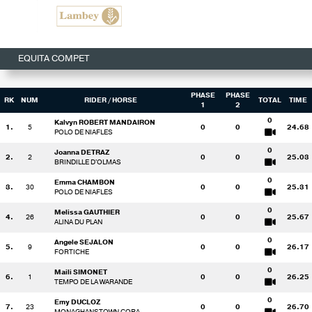
EQUITA COMPET
PHASE
PHASE
RK
NUM
RIDER
/ HORSE
TOTAL
TIME
1
2
0
Kalvyn ROBERT MANDAIRON
1.
5
0
0
24.68
POLO DE NIAFLES
0
Joanna DETRAZ
2.
2
0
0
25.03
BRINDILLE D'OLMAS
0
Emma CHAMBON
3.
30
0
0
25.31
POLO DE NIAFLES
0
Melissa GAUTHIER
4.
26
0
0
25.67
ALINA DU PLAN
0
Angele SEJALON
5.
9
0
0
26.17
FORTICHE
0
Maili SIMONET
6.
1
0
0
26.25
TEMPO DE LA WARANDE
0
Emy DUCLOZ
7.
23
0
0
26.70
MONAGHANSTOWN CORA