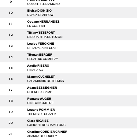
9
COLOR HILL DIAMOND
Eloise DIONIZIO
10
D'JACK SPARROW
Oceane HERNANDEZ
11
EN COST'AR
Tiffany TETEFORT
12
SIDDHARTHA DU LOZON
Louise YEROKINE
13
UP LADY SAINT CLAIR
Titouan BERGER
14
CESAR DU COMBRAY
Axelle RIBERO
15
HINARA AC
Manon CUCHELET
16
CARAMBARD DE TREMAS
Adam BESSEGHIER
17
SPIEKE'S CHAMP
Romane AUGER
18
GIN TONIC MERZE
Louane POMMIER
19
THEMIS DE CHAZEIX
Clara NICAISE
20
DJIBOUTI DE CHAMPLONG
Charline CORDIER CRINER
21
ARANKA DE COURCY