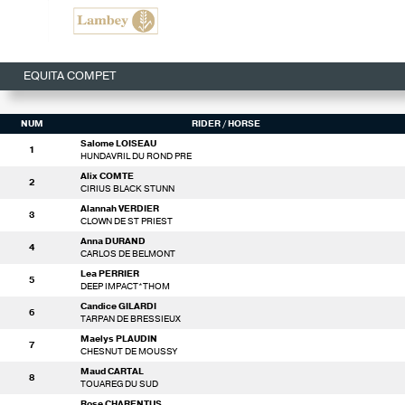
EQUITA COMPET
NUM
RIDER
/ HORSE
Salome LOISEAU
1
HUNDAVRIL DU ROND PRE
Alix COMTE
2
CIRIUS BLACK STUNN
Alannah VERDIER
3
CLOWN DE ST PRIEST
Anna DURAND
4
CARLOS DE BELMONT
Lea PERRIER
5
DEEP IMPACT*THOM
Candice GILARDI
6
TARPAN DE BRESSIEUX
Maelys PLAUDIN
7
CHESNUT DE MOUSSY
Maud CARTAL
8
TOUAREG DU SUD
Rose CHARENTUS