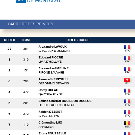
CARRIÈRE DES PRINCES
ORDER
NUM
RIDER
/ HORSE
Alexandre LAVOUX
27
384
GRACIEUX D'OSMONT
Edouard FIOCRE
1
310
LIVIA D'HOLLAYE
Alexandre AMELINE
2
151
FIRONE SAUVAGE
Tamara SCHNYDER
3
708
GERONIMO DE VAINS
Romy ORFAIT
4
472
QALYSKA AB - ST
Louise Charlott BOUISSOU DUCLOS
5
201
LORD BLUE DU SEIGNEUR
Fabien DEBOST
6
272
GRACE DU LYS
Clémentine LUX
7
110
APREMIER
Elona ROUSSELLE