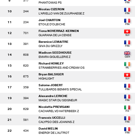
9
517
PHANTOMAS PS
Nicolas CIZERON
10
244
L'ARIELLO VAN DE ZUURHAEGE Z
Joel CHARTON
11
234
ETOILE D'OLBICHE
Fiona NOVERRAZ-KERNEN
12
701
GUARANA DE LA CENSE
Berenice LEMAITRE
13
391
GIVA DU GRIZZLY
Madison SEEDHOUSE
14
608
EMARA GIGUELLERIE Z
Richard HOWLEY
15
620
STRAWBERRIES AND CREAM OS
Bryan BALSIGER
16
675
HIGHLIGHT
Salome JOBERT
17
359
TULLIBARDS BENNYS SPECIAL
Alexandre LERICHE
19
394
MAGIC STAR DU SEIGNEUR
Nicoletta PREVISANI
20
629
CACHAREL VD HATERBEEK Z
Francois UCCELLI
21
581
CALYPSO DES JOANINS Z
David MELIN
22
434
ENERGY DE L'AUTROT