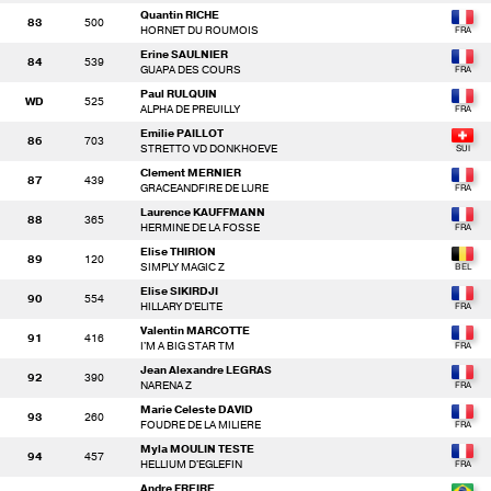
Quantin RICHE
83
500
HORNET DU ROUMOIS
Erine SAULNIER
84
539
GUAPA DES COURS
Paul RULQUIN
WD
525
ALPHA DE PREUILLY
Emilie PAILLOT
86
703
STRETTO VD DONKHOEVE
Clement MERNIER
87
439
GRACEANDFIRE DE LURE
Laurence KAUFFMANN
88
365
HERMINE DE LA FOSSE
Elise THIRION
89
120
SIMPLY MAGIC Z
Elise SIKIRDJI
90
554
HILLARY D'ELITE
Valentin MARCOTTE
91
416
I'M A BIG STAR TM
Jean Alexandre LEGRAS
92
390
NARENA Z
Marie Celeste DAVID
93
260
FOUDRE DE LA MILIERE
Myla MOULIN TESTE
94
457
HELLIUM D'EGLEFIN
Andre FREIRE