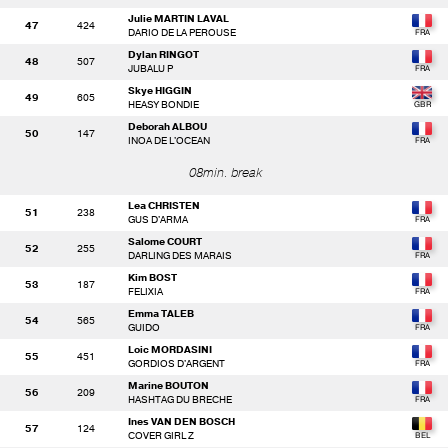
Julie MARTIN LAVAL
47
424
DARIO DE LA PEROUSE
Dylan RINGOT
48
507
JUBALU P
Skye HIGGIN
49
605
HEASY BONDIE
Deborah ALBOU
50
147
INOA DE L'OCEAN
08min. break
Lea CHRISTEN
51
238
GUS D'ARMA
Salome COURT
52
255
DARLING DES MARAIS
Kim BOST
53
187
FELIXIA
Emma TALEB
54
565
GUIDO
Loic MORDASINI
55
451
GORDIOS D'ARGENT
Marine BOUTON
56
209
HASHTAG DU BRECHE
Ines VAN DEN BOSCH
57
124
COVER GIRL Z