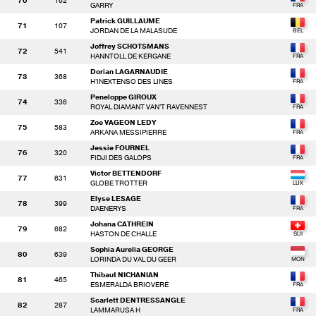
70
162
GARRY
Patrick GUILLAUME
71
107
JORDAN DE LA MALASUDE
Joffrey SCHOTSMANS
72
541
HANNTOLL DE KERGANE
Dorian LAGARNAUDIE
73
368
H'INEXTENSO DES LINES
Peneloppe GIROUX
74
336
ROYAL DIAMANT VAN'T RAVENNEST
Zoe VAGEON LEDY
75
583
ARKANA MESSIPIERRE
Jessie FOURNEL
76
320
FIDJI DES GALOPS
Victor BETTENDORF
77
631
GLOBE TROTTER
Elyse LESAGE
78
399
DAENERYS
Johana CATHREIN
79
682
HASTON DE CHALLE
Sophia Aurelia GEORGE
80
639
LORINDA DU VAL DU GEER
Thibaut NICHANIAN
81
465
ESMERALDA BRIOVERE
Scarlett DENTRESSANGLE
82
287
LAMMARUSA H