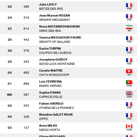
Julie LAYLY
23
386
BETIZE DES IRIS
Jean Manuel ROZAN
24
518
GRAMIR OBOLENSKY
Viona MOTAMEDHASHEMI
25
614
HERO DES IBIS
Yamina MESSAOUDI FAURE
26
442
GRAVITY OF GALLAND
Sacha TURPIN
28
579
CALYPSO DE L'AUBOIS
Josephine GUIDOT
29
343
GOOD LUCK MONTAGNE
Coralie MAITRE
30
695
OVITA VD BISSCHOP
Luis FERREIRA
31
669
ENARC KERVEC
Sophie EVANS
WD
597
CAPRICE D'ELLE
Fabien SIKIRDJI
33
555
ATHENA DE LA POMME Z
Blandine GALET ROUX
34
326
ZIPPO
Anna WILKS
35
137
MESSI HORTA
Olivier BOSSARD