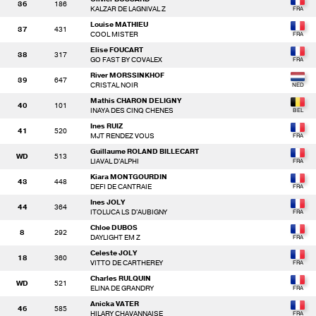
36
186
KALZAR DE LAGNIVAL Z
Louise MATHIEU
37
431
COOL MISTER
Elise FOUCART
38
317
GO FAST BY COVALEX
River MORSSINKHOF
39
647
CRISTAL NOIR
Mathis CHARON DELIGNY
40
101
INAYA DES CINQ CHENES
Ines RUIZ
41
520
MJT RENDEZ VOUS
Guillaume ROLAND BILLECART
WD
513
LIAVAL D'ALPHI
Kiara MONTGOURDIN
43
448
DEFI DE CANTRAIE
Ines JOLY
44
364
ITOLUCA LS D'AUBIGNY
Chloe DUBOS
8
292
DAYLIGHT EM Z
Celeste JOLY
18
360
VITTO DE CARTHEREY
Charles RULQUIN
WD
521
ELINA DE GRANDRY
Anicka VATER
46
585
HILARY CHAVANNAISE