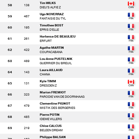
Tim WILKS
58
138
DIEU'S ALFIE Z
Ugo NOVERRAZ
59
467
FANTAISIE DU TYL
Timothee BOST
60
195
EPRIS D'ELLE
Hortense DE BEAULIEU
61
261
ERFURT
Agathe MARTIN
62
422
COUPACABANA
Lou Anne PUSTELNIK
63
489
GUERRIER DU BREUIL
Laura AILLAUD
64
143
CHANA
Kyle TIMM
65
131
DRESDEN Z
Marion FREMIOT
66
323
PARODIE VAN DE DOORNHAAG
Clementine PIGNOT
67
479
MISTIK DES BERGERIES
Pierre POTIN
68
485
IDEME VILLERS
Chloe CALCUS
69
219
BELEEN DREAM
Philippe BALSAN