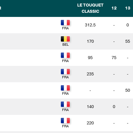
LE TOUQUET
R
12
13
CLASSIC
312.5
-
0
170
-
55
95
75
-
235
-
-
-
-
50
140
0
-
220
-
-