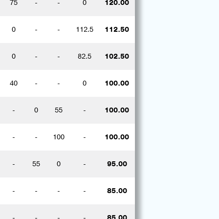
75
-
-
0
120.00
0
-
-
112.5
112.50
0
-
-
82.5
102.50
40
-
-
0
100.00
-
0
55
-
100.00
-
-
100
-
100.00
-
55
0
-
95.00
-
-
-
-
85.00
-
-
-
-
85.00