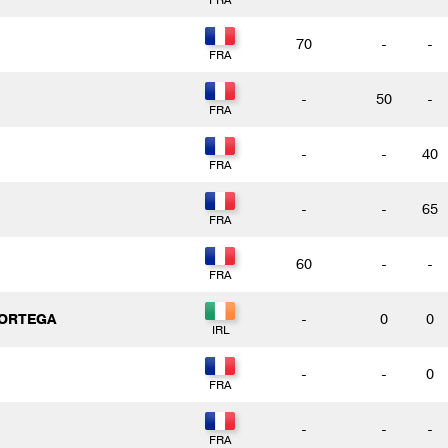
70
-
-
-
50
-
-
-
40
-
-
65
60
-
-
 ORTEGA
-
0
0
-
-
0
-
-
-