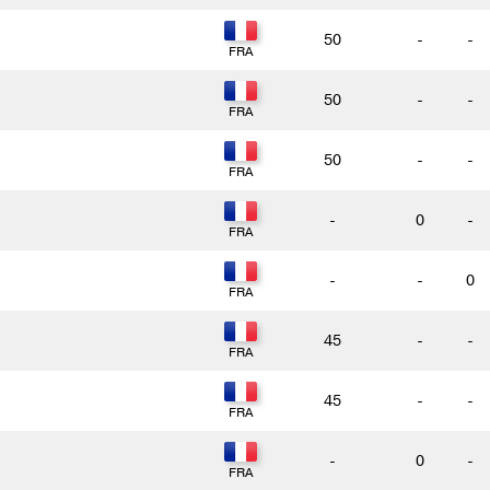
50
-
-
50
-
-
50
-
-
-
0
-
-
-
0
45
-
-
45
-
-
-
0
-