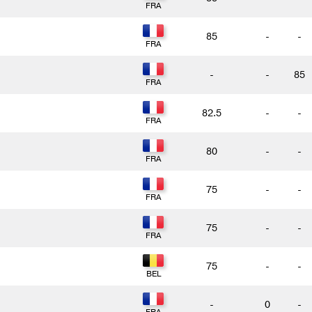
85
-
-
-
-
85
82.5
-
-
80
-
-
75
-
-
75
-
-
75
-
-
-
0
-