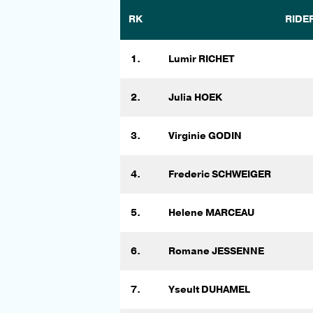
RK
RIDE
1.
Lumir RICHET
2.
Julia HOEK
3.
Virginie GODIN
4.
Frederic SCHWEIGER
5.
Helene MARCEAU
6.
Romane JESSENNE
7.
Yseult DUHAMEL