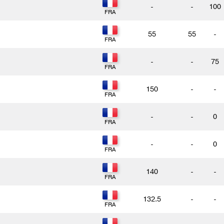
-
-
100
55
55
-
-
-
75
150
-
-
-
-
0
-
-
0
140
-
-
132.5
-
-