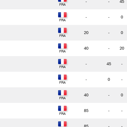
-
-
45
-
-
0
20
-
0
40
-
20
-
45
-
-
0
-
40
-
0
85
-
-
85
-
-