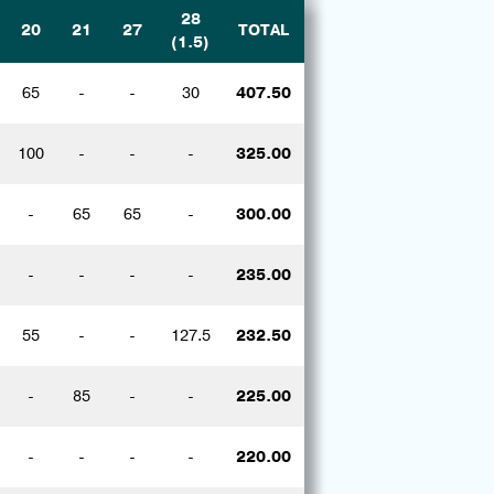
28
20
21
27
TOTAL
(1.5)
65
-
-
30
407.50
100
-
-
-
325.00
-
65
65
-
300.00
-
-
-
-
235.00
55
-
-
127.5
232.50
-
85
-
-
225.00
-
-
-
-
220.00