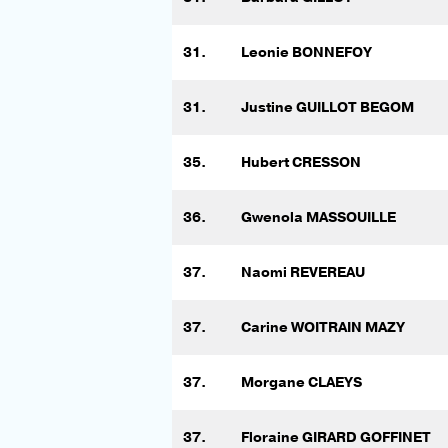
31.
Leonie BONNEFOY
31.
Justine GUILLOT BEGOM
35.
Hubert CRESSON
36.
Gwenola MASSOUILLE
37.
Naomi REVEREAU
37.
Carine WOITRAIN MAZY
37.
Morgane CLAEYS
37.
Floraine GIRARD GOFFINET