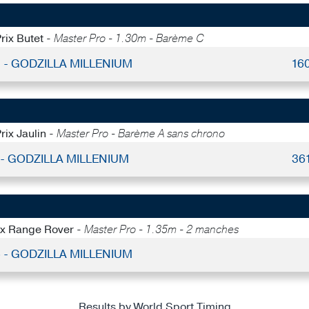
rix Butet -
Master Pro - 1.30m - Barème C
1 - GODZILLA MILLENIUM
16
rix Jaulin -
Master Pro - Barème A sans chrono
 - GODZILLA MILLENIUM
36
rix Range Rover -
Master Pro - 1.35m - 2 manches
6 - GODZILLA MILLENIUM
Results by World Sport Timing