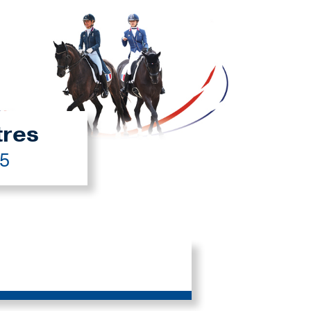
tres
25