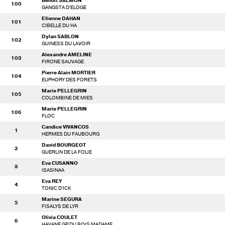
Benoit SALMON
100
GANGSTA D'ELOGE
Etienne DAHAN
101
CIBELLE DU HA
Dylan SABLON
102
GUINESS DU LAVOIR
Alexandre AMELINE
103
FIRONE SAUVAGE
Pierre Alain MORTIER
104
EUPHORY DES FORETS
Marie PELLEGRIN
105
COLOMBINE DE MIES
Marie PELLEGRIN
106
FLOC
Candice VIVANCOS
1
HERMES DU FAUBOURG
David BOURGEOT
2
GUERLIN DE LA FOLIE
Eva CUSANNO
3
ISASINAA
Eva REY
4
TONIC D'ICK
Marine SEGURA
5
FISALYS DE LYR
Olivia COULET
6
HAVANE GP DU BOIS MADAME