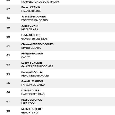
KAMPELLA GP DU BOIS MADAM
Benoit CERNIN
57
HASARD D'EOLE
Jean Luc MOURIER
58
FOREVER JOY DE TUS
Julien GONIN
59
HEIDI DELARA
Lolita SACLIER
60
GANGSTER DES LILAS
Clement FREREJACQUES
61
BIMBO DE LARA
Philippe BALSAN
62
GARRY
Ludovic GAUDIN
63
GALAZZA DE FONDCOMBE
Romain OZZOLA
64
HEROINE DU BARQUET
Quentin MARION
65
FARADAY DE CARVA
Lalie SACLIER
66
HATYPIQ DES LILAS
Paul DELFORGE
67
LAPS COOL
Michel ROBERT
68
GEWURTZ FLY