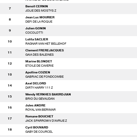
Benoit CERNIN
7
JOLIE DES MOSTYS Z
Jean Luc MOURIER
8
DEFI DE LA ROQUE
Julien GONIN
9
COCOLOTTI
Lolita SACLIER
10
RAGNAR VAN HET BELLEHOF
Clement FREREJACQUES
11
GAIA DES BALEINES
Marine BLONDET
12
ETOILE DE CAVERIE
Apolline COZIEN
13
GABRIAC DE FONDCOMBE
Axel DELORD
14
DIRTY HARRY 111 Z
Wendy VERNHES BAKIRDJIAN
15
BRIO DU GEVAUDAN
Jules ANDRE
16
ROYAL VAN BERIMAR
Romane BOUCHET
17
JACK SPARROW V D'AVRIJE Z
Cyril BOUVARD
18
GABY DE COURCEL