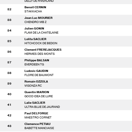
DELLY DE RIVERLAND
Benoit CERNIN
32
STAKKACHA
Jean Luc MOURIER
33
CHENDRO MB Z
Julien GONIN
34
FLAM DE LA CHATELAINE
Lolita SACLIER
35
HITCHCOCK DE BEDON
Clement FREREJACQUES
36
HERMES DES MONTS
Philippe BALSAN
37
EVERDEEN TG
Ludovic GAUDIN
38
FLORE DE BAUMONT
Romain OZZOLA
39
VIGONZA RC
Quentin MARION
40
GOOD IDEA DE LURE
Lalie SACLIER
41
ULTRA BLUE DE JAURAND
Paul DELFORGE
42
MAESTRO CORNET
Clemence PETIAU
43
BABETTE MANCIAISE