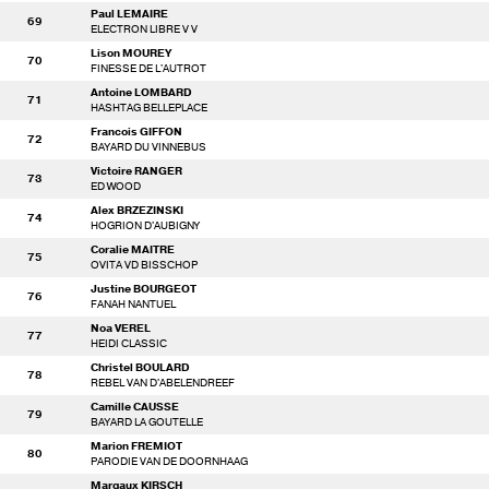
Paul LEMAIRE
69
ELECTRON LIBRE V V
Lison MOUREY
70
FINESSE DE L'AUTROT
Antoine LOMBARD
71
HASHTAG BELLEPLACE
Francois GIFFON
72
BAYARD DU VINNEBUS
Victoire RANGER
73
ED WOOD
Alex BRZEZINSKI
74
HOGRION D'AUBIGNY
Coralie MAITRE
75
OVITA VD BISSCHOP
Justine BOURGEOT
76
FANAH NANTUEL
Noa VEREL
77
HEIDI CLASSIC
Christel BOULARD
78
REBEL VAN D'ABELENDREEF
Camille CAUSSE
79
BAYARD LA GOUTELLE
Marion FREMIOT
80
PARODIE VAN DE DOORNHAAG
Margaux KIRSCH