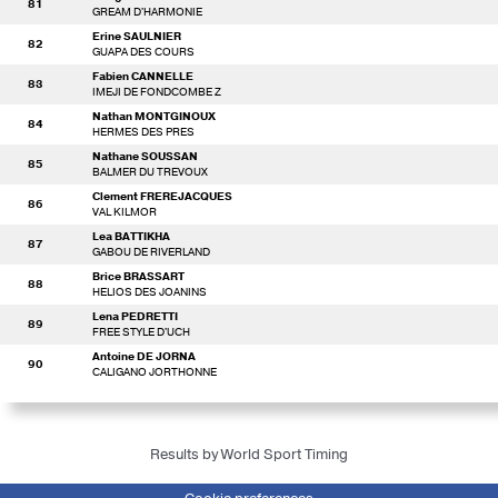
81
GREAM D'HARMONIE
Erine SAULNIER
82
GUAPA DES COURS
Fabien CANNELLE
83
IMEJI DE FONDCOMBE Z
Nathan MONTGINOUX
84
HERMES DES PRES
Nathane SOUSSAN
85
BALMER DU TREVOUX
Clement FREREJACQUES
86
VAL KILMOR
Lea BATTIKHA
87
GABOU DE RIVERLAND
Brice BRASSART
88
HELIOS DES JOANINS
Lena PEDRETTI
89
FREE STYLE D'UCH
Antoine DE JORNA
90
CALIGANO JORTHONNE
Results by World Sport Timing