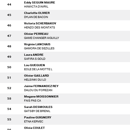
Eddy SEGUIN MAURE
44
HINVICTA D'AVRIL
Charlotte OLIVIER
45
DYLAN DE BACON
Victoria SCHERBAKOV
46
HENZO DES MONTATS
Olivier PERREAU
47
GAME CHANGER AIGUILLY
Virginie LANCHAIS
48
GAMORA DE SEZILLES
Laura ANDRE
49
SAFIRA S GOLD
Lou GUEGUEN
50
EOLE DE LA MOTTE L
Olivier GAILLARD
51
HELSINKI DU LO
Jaime FERNANDEZ REY
52
DALOU DU FOREZAN
Megane MOISSONNIER
53
FAIS PAS CA
Sarah DESMOULES
54
GATSBY DE BRENIL
Pauline GUIGNERY
55
ETNA KERVEC
Olivia COULET
56