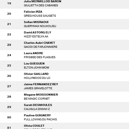
Julia MERMILLOD BARON
19
GIULIETTA DES CABANES
Felicien IRZA
20
GREG HOUSE SAUGETS
Sofian MISRAOUI
21
GUERYMAX NOUVOLIEU
David ASTORG ELY
22
HIZZY ESTELYA AA
Charles Aubri CHAVET
23
GAODI DE FARJONNIERE
Laura ANDRE
24
FRISBEE DES FLAGUES
Lou GUEGUEN
25
ELTON JOHN WOW
Olivier GAILLARD
26
HOLLYWOOD DU LO
Jaime FERNANDEZ REY
27
JAMES GRAVELOTTE
Megane MOISSONNIER
28
BE MAGIC CORNET
Sarah DESMOULES
29
CALIGULA DIMAVI Z
Pauline GUIGNERY
30
FULL LOVING DU PACHIS
Olivia COULET
31