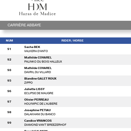
CARRIÈRE ABBAYE
NUM
RIDER
/ HORSE
Sacha BEK
91
VALKERA D'ANTO
Mathilde COVAREL
92
PALINKO DU BOIS HALLEUX
Mathilde COVAREL
93
DAVRIL DU VILLARD
Blandine GALET ROUX
95
ZIPPO
Juliette LISSY
96
ECLIPSE DE MAUGRE
Olivier PERREAU
97
HOLYMPIC DE L'AUBERE
Josephine PETIAU
98
DALAKHANI DU BANCO
Candice VIVANCOS
99
DIAMOND VAN'T BREEZERHOF