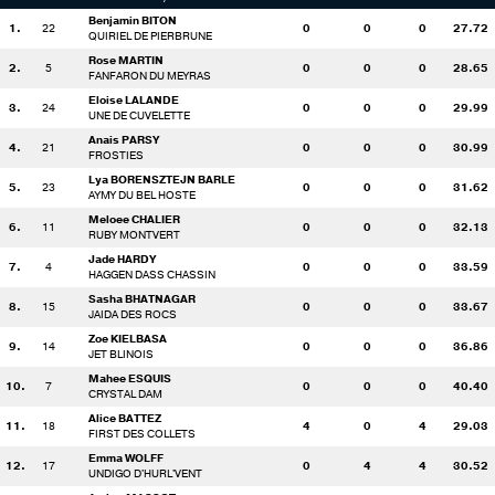
Benjamin BITON
1.
22
0
0
0
27.72
QUIRIEL DE PIERBRUNE
Rose MARTIN
2.
5
0
0
0
28.65
FANFARON DU MEYRAS
Eloise LALANDE
3.
24
0
0
0
29.99
UNE DE CUVELETTE
Anais PARSY
4.
21
0
0
0
30.99
FROSTIES
Lya BORENSZTEJN BARLE
5.
23
0
0
0
31.62
AYMY DU BEL HOSTE
Meloee CHALIER
6.
11
0
0
0
32.13
RUBY MONTVERT
Jade HARDY
7.
4
0
0
0
33.59
HAGGEN DASS CHASSIN
Sasha BHATNAGAR
8.
15
0
0
0
33.67
JAIDA DES ROCS
Zoe KIELBASA
9.
14
0
0
0
36.86
JET BLINOIS
Mahee ESQUIS
10.
7
0
0
0
40.40
CRYSTAL DAM
Alice BATTEZ
11.
18
4
0
4
29.03
FIRST DES COLLETS
Emma WOLFF
12.
17
0
4
4
30.52
UNDIGO D'HURL'VENT