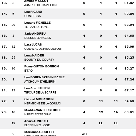
Ambre MASSOT
13.
8
0
4
4
31.82
JUMPER DE CAMPEON
Lou RICARD
14.
6
0
4
4
32.39
CONTESSA
Louane FICHELLE
15.
20
0
4
4
33.04
TOPAZE DE LUNE
Jade ANDREU
16.
3
4
0
4
34.65
DEESSE D'ANGELS
Lara LUCAS
17.
12
4
0
4
35.09
QUERVAL DE RISQUETOUT
Lena HAIDER
18.
25
4
0
4
35.25
BOUNTY DU COURTY
Romy GUYON BORRON
19.
10
0
4
4
35.27
E'TAO
Lya BORENSZTEJN BARLE
20.
1
0
4
4
37.24
ATCHOUM D'HELERIN
Lou Ann JULLIEN
21.
13
0
8
8
37.17
TIPOUF DE LA SCARPE
Gabriel MORANDIN
22.
9
0
11
11
54.69
HERMIONE DE LA GOULAY
Maddie VANLERBERGHE
23.
16
4
12
16
38.91
HARRY ROSE DIAM
Anais ARNOULT
19
4
EL
EL
ELFERINK'S JOSE
Marianne GIROLLET
2
WD