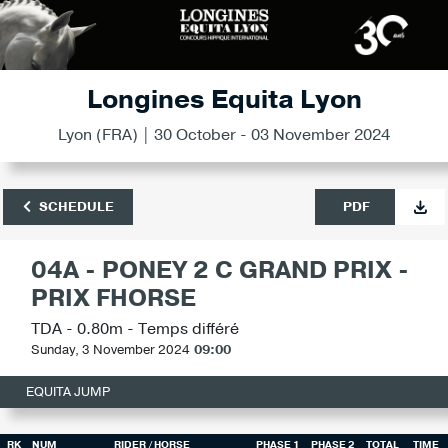
Longines Equita Lyon
Lyon (FRA) | 30 October - 03 November 2024
SCHEDULE
PDF
04A - PONEY 2 C GRAND PRIX -
PRIX FHORSE
TDA - 0.80m - Temps différé
Sunday, 3 November 2024
09:00
EQUITA JUMP
RK
NUM
RIDER
/ HORSE
PHASE 1
PHASE 2
TOTAL
TIME