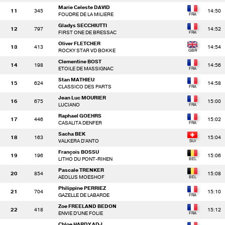
Marie Celeste DAVID
11
345
14:50
FOUDRE DE LA MILIERE
Gladys SECCHIUTTI
12
797
14:52
FIRST ONE DE BRESSAC
Oliver FLETCHER
13
413
14:54
ROCKY STAR VD BOKKE
Clementine BOST
14
198
14:56
ETOILE DE MASSIGNAC
Stan MATHIEU
15
624
14:58
CLASSICO DES PARTS
Jean Luc MOURIER
16
675
15:00
LUCIANO
Raphael GOEHRS
17
446
15:02
CASALITA DENFER
Sacha BEK
18
163
15:04
VALKERA D'ANTO
François BOSSU
19
196
15:06
LITHO DU PONT-RIHEN
Pascale TRENKER
20
854
15:08
AEOLUS MOESHOF
Philippine PERRIEZ
21
704
15:10
GAZELLE DE LABARDE
Zoe FREELAND BEDON
22
418
15:12
ENVIE D'UNE FOLIE
Chloe HARDY ADJ