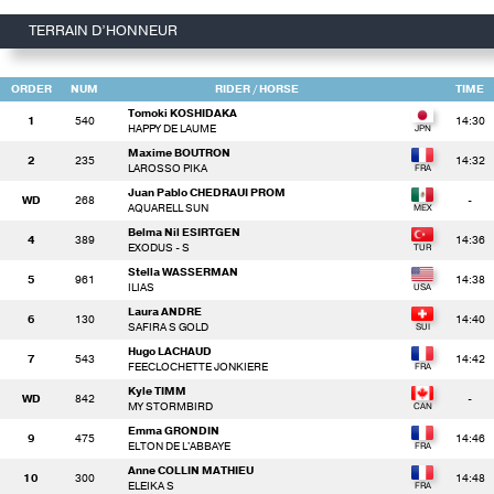
TERRAIN D’HONNEUR
ORDER
NUM
RIDER
/ HORSE
TIME
Tomoki KOSHIDAKA
1
540
14:30
HAPPY DE LAUME
Maxime BOUTRON
2
235
14:32
LAROSSO PIKA
Juan Pablo CHEDRAUI PROM
WD
268
-
AQUARELL SUN
Belma Nil ESIRTGEN
4
389
14:36
EXODUS - S
Stella WASSERMAN
5
961
14:38
ILIAS
Laura ANDRE
6
130
14:40
SAFIRA S GOLD
Hugo LACHAUD
7
543
14:42
FEECLOCHETTE JONKIERE
Kyle TIMM
WD
842
-
MY STORMBIRD
Emma GRONDIN
9
475
14:46
ELTON DE L'ABBAYE
Anne COLLIN MATHIEU
10
300
14:48
ELEIKA S