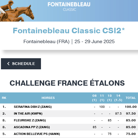
Fontainebleau Classic CSI2*
Fontainebleau (FRA) | 25 - 29 June 2025
SCHEDULE
CHALLENGE FRANCE ÉTALONS
08
11
13
14
RK
HORSES
TOTAL
(1)
(1)
(1)
(1.5)
1.
SERAFINA DBH Z (ZANG)
-
100
-
-
100.00
2.
IN THE AIR (KWPN)
-
-
-
97.5
97.50
3.
FLEURISKE Z (ZANG)
-
-
85
-
85.00
3.
ASCADINA PP Z (ZANG)
85
-
-
-
85.00
5.
ACTION BELLEVUE PS (HANN)
-
-
75
-
75.00