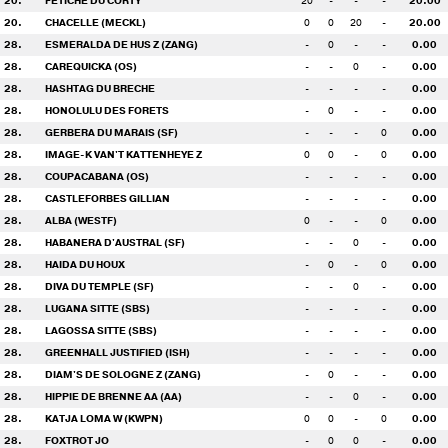
20.
FETICHE DU CORTY
20
-
-
-
20.00
20.
CHACELLE (MECKL)
0
0
20
-
20.00
28.
ESMERALDA DE HUS Z (ZANG)
-
0
-
-
0.00
28.
CAREQUICKA (OS)
-
-
0
-
0.00
28.
HASHTAG DU BRECHE
-
-
-
-
0.00
28.
HONOLULU DES FORETS
-
0
-
-
0.00
28.
GERBERA DU MARAIS (SF)
-
-
-
0
0.00
28.
IMAGE-K VAN'T KATTENHEYE Z
0
0
-
0
0.00
28.
COUPACABANA (OS)
-
-
-
-
0.00
28.
CASTLEFORBES GILLIAN
-
-
-
-
0.00
28.
ALBA (WESTF)
0
-
-
0
0.00
28.
HABANERA D'AUSTRAL (SF)
-
-
0
-
0.00
28.
HAIDA DU HOUX
-
0
-
0
0.00
28.
DIVA DU TEMPLE (SF)
-
-
0
-
0.00
28.
LUGANA SITTE (SBS)
-
-
-
-
0.00
28.
LAGOSSA SITTE (SBS)
-
-
-
-
0.00
28.
GREENHALL JUSTIFIED (ISH)
-
-
-
-
0.00
28.
DIAM'S DE SOLOGNE Z (ZANG)
-
0
-
-
0.00
28.
HIPPIE DE BRENNE AA (AA)
-
-
0
-
0.00
28.
KATJA LOMA W (KWPN)
0
0
-
0
0.00
28.
FOXTROT JO
-
0
0
-
0.00