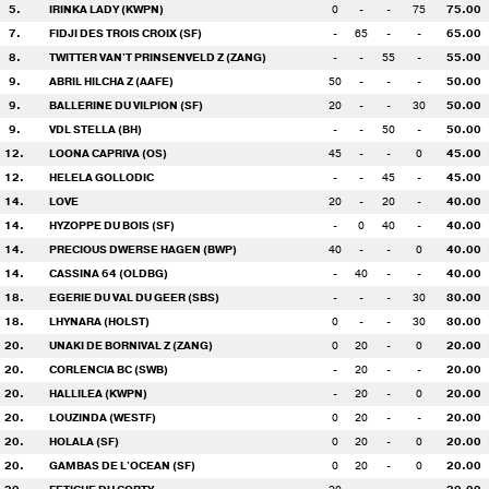
5.
IRINKA LADY (KWPN)
0
-
-
75
75.00
7.
FIDJI DES TROIS CROIX (SF)
-
65
-
-
65.00
8.
TWITTER VAN'T PRINSENVELD Z (ZANG)
-
-
55
-
55.00
9.
ABRIL HILCHA Z (AAFE)
50
-
-
-
50.00
9.
BALLERINE DU VILPION (SF)
20
-
-
30
50.00
9.
VDL STELLA (BH)
-
-
50
-
50.00
12.
LOONA CAPRIVA (OS)
45
-
-
0
45.00
12.
HELELA GOLLODIC
-
-
45
-
45.00
14.
LOVE
20
-
20
-
40.00
14.
HYZOPPE DU BOIS (SF)
-
0
40
-
40.00
14.
PRECIOUS DWERSE HAGEN (BWP)
40
-
-
0
40.00
14.
CASSINA 64 (OLDBG)
-
40
-
-
40.00
18.
EGERIE DU VAL DU GEER (SBS)
-
-
-
30
30.00
18.
LHYNARA (HOLST)
0
-
-
30
30.00
20.
UNAKI DE BORNIVAL Z (ZANG)
0
20
-
0
20.00
20.
CORLENCIA BC (SWB)
-
20
-
-
20.00
20.
HALLILEA (KWPN)
-
20
-
0
20.00
20.
LOUZINDA (WESTF)
0
20
-
-
20.00
20.
HOLALA (SF)
0
20
-
0
20.00
20.
GAMBAS DE L'OCEAN (SF)
0
20
-
0
20.00