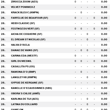
28.
ZIROCCA ZOOM (AES)
0
-
-
-
0.00
28.
VELVET POMMEX Z
-
-
-
-
0.00
28.
KRACK BLEU C (KWPN)
-
0
-
-
0.00
28.
FARFELUE DE BEAUFOUR (SF)
0
-
-
0
0.00
28.
HEIDI CLASSIC (SF)
-
-
-
-
0.00
28.
FESTNOZ DU VERT (SF)
0
0
-
0
0.00
28.
AICHA DE COQUERIE (SF)
-
-
0
-
0.00
28.
EL DREAM ST NICOLAS (SF)
-
-
0
-
0.00
28.
HALVA D'ISCLA
-
-
-
-
0.00
28.
DANAE DE VAINS (SF)
-
0
0
-
0.00
28.
CARINA EDA (WESTF)
0
-
-
-
0.00
28.
GIRL DU MESNIL
0
0
-
0
0.00
28.
CASALLITA PS (OS)
-
-
-
-
0.00
28.
RAMONA D'O (BWP)
-
0
-
-
0.00
28.
LANGLEY HX (KWPN)
-
-
0
-
0.00
28.
GYPSIE DE KERGANE (SF)
-
-
-
-
0.00
28.
KANELLE D'ECAUSSINNES (SBS)
-
-
-
-
0.00
28.
OBORA'S CHLOE (AWÖ)
-
-
-
-
0.00
28.
KARLINA DE TIJI (AES)
-
-
0
-
0.00
28.
LATINA DU COLLIARD
-
-
0
-
0.00
28.
GAME ON
0
0
0
-
0.00