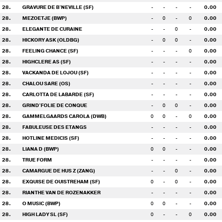
28.
GRAVURE DE B'NEVILLE (SF)
-
-
-
-
0.00
28.
MEZOETJE (BWP)
-
0
-
0
0.00
28.
ELEGANTE DE CURAINE
-
-
0
-
0.00
28.
HICKORY ASK (OLDBG)
-
0
0
-
0.00
28.
FEELING CHANCE (SF)
-
-
-
0
0.00
28.
HIGHCLERE AS (SF)
-
-
-
-
0.00
28.
VACKANDA DE LOJOU (SF)
-
-
-
-
0.00
28.
CHALOU SARE (OS)
-
-
-
-
0.00
28.
CARLOTTA DE LABARDE (SF)
-
-
-
-
0.00
28.
GRIND'FOLIE DE CONQUE
-
0
0
-
0.00
28.
GAMMELGAARDS CAROLA (DWB)
0
0
-
0
0.00
28.
FABULEUSE DES ETANGS
-
-
-
-
0.00
28.
HOTLINE MEDICIS (SF)
-
-
-
-
0.00
28.
LIANA D (BWP)
0
0
-
-
0.00
28.
TRUE FORM
-
-
-
-
0.00
28.
CAMARGUE DE HUS Z (ZANG)
-
-
0
-
0.00
28.
EXQUISE DE OUISTREHAM (SF)
0
-
0
-
0.00
28.
RIANTHE VAN DE ROZENAKKER
-
-
-
-
0.00
28.
O MUSIC (BWP)
0
0
-
-
0.00
28.
HIGH LADY SL (SF)
0
-
-
0
0.00