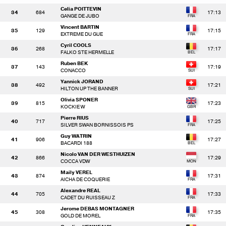
Celia POITTEVIN
34
684
17:13
GANGE DE JUBO
Vincent BARTIN
35
129
17:15
EXTREME DU GUE
Cyril COOLS
36
268
17:17
FALKO STE HERMELLE
Ruben BEK
37
143
17:19
CONACCO
Yannick JORAND
38
492
17:21
HILTON UP THE BANNER
Olivia SPONER
39
815
17:23
KOCKIE W
Pierre RIUS
40
717
17:25
SILVER SWAN BORNISSOIS PS
Guy WATRIN
41
906
17:27
BACARDI 188
Nicolo VAN DER WESTHUIZEN
42
866
17:29
COCCA VDW
Maily VEREL
43
874
17:31
AICHA DE COQUERIE
Alexandre REAL
44
705
17:33
CADET DU RUISSEAU Z
Jerome DEBAS MONTAGNER
45
308
17:35
GOLD DE MOREL