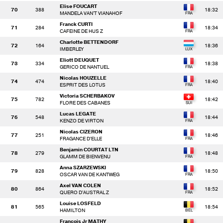
Elise FOUCART
70
388
18:32
MANDELA VAN'T VIANAHOF
Franck CURTI
71
284
18:34
CAFEINE DE HUS Z
Charlotte BETTENDORF
72
164
18:36
IMBERLEY
Eliott DEUQUET
73
334
18:38
GERICO DE NANTUEL
Nicolas HOUZELLE
74
474
18:40
ESPRIT DES LOTUS
Victoria SCHERBAKOV
75
782
18:42
FLORE DES CABANES
Lucas LEGATE
76
548
18:44
KENZO DE VIRTON
Nicolas CIZERON
77
251
18:46
FRAGANCE D'ELLE
Benjamin COURTAT LTN
78
279
18:48
GLAMM DE BIENVENU
Anna SZARZEWSKI
79
828
18:50
OSCAR VAN DE KANTWEG
Axel VAN COLEN
80
864
18:52
QUERO D'AUSTRAL Z
Louise LOSFELD
81
565
18:54
HAMILTON
Francois Jr MATHY