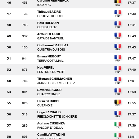
Caroline HENNEAUX
46
458
17:37
IGGY M.G.
Thibaut BAZIRE
47
138
17:39
GROOVE DE FOLIE
Paul RULQUIN
48
763
17:41
GUS D'HELBY
Arthur DEUQUET
49
332
17:43
GAYA DE NANTUEL
Guillaume BATILLAT
50
135
17:45
QUISTRIA DU BOIS
Emma NEBOUT
51
644
17:47
TERRACOTA MAIL
Noa VEREL
52
876
17:49
FESTNOZ DU VERT
Titouan SCHUMACHER
53
788
17:51
AMAK DES BRIMBELLES Z
Severin SIGAUD
54
801
17:53
CHACCOTINO Z
Elisa STRUBBE
55
820
17:55
CUZANO Z
Hugo LACHAUD
56
513
17:57
FEECLOCHETTE JONKIERE
Adriano CUSENZA
57
286
17:59
FALCOR D'IDELLA
Camilla VITTADINI
58
895
18:01
GANESH DES TILL