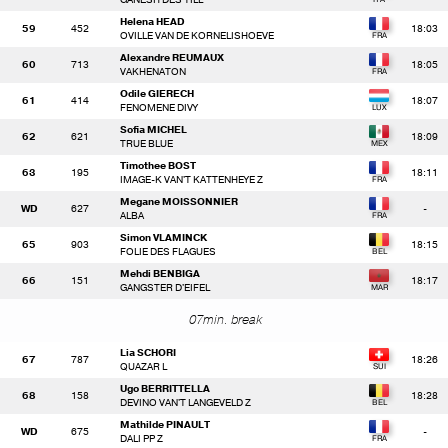
Helena HEAD
59
452
18:03
OVILLE VAN DE KORNELISHOEVE
Alexandre REUMAUX
60
713
18:05
VAKHENATON
Odile GIERECH
61
414
18:07
FENOMENE DIVY
Sofia MICHEL
62
621
18:09
TRUE BLUE
Timothee BOST
63
195
18:11
IMAGE-K VAN'T KATTENHEYE Z
Megane MOISSONNIER
WD
627
-
ALBA
Simon VLAMINCK
65
903
18:15
FOLIE DES FLAGUES
Mehdi BENBIGA
66
151
18:17
GANGSTER D'EIFEL
07min. break
Lia SCHORI
67
787
18:26
QUAZAR L
Ugo BERRITTELLA
68
158
18:28
DEVINO VAN'T LANGEVELD Z
Mathilde PINAULT
WD
675
-
DALI PP Z