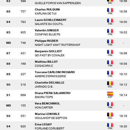
82
599
18:56
QUELLE FORCE VAN SAPPENLEEN
Charles RULQUIN
83
757
18:58
KARLINA DE TIJI
Laure SCHILLEWAERT
84
783
19:00
GALANTE DU COUTIL
Valentin SINGER
85
805
19:02
CONFINO BLUE PS
Philippe ROZIER
WD
748
-
NIGHT LIGHT VAN'T RUYTERSHOF
Benjamin GOLLIOT
87
431
19:06
GO FAST BY COVALEX
Mathieu BILLOT
88
169
19:08
COSACARA Z
Toscane CARLONI RICHARD
89
227
19:10
AMBRE D'ERMISSERIE
Charlotte DELHALLE
90
318
19:12
JIARADO D.B.
Diana PIERA SALAMERO
91
669
19:14
ENORA TOPS
Vera BENCHIMOL
WD
155
-
VON CARTER
Marine LENOBLE
93
551
19:18
HOULAHOP DE SEPTON
Ema LEGAY
94
920
19:20
FORLANE CORUBERT