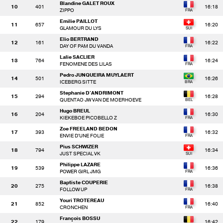
Blandine GALET ROUX
10
401
16:18
ZIPPO
Emilie PAILLOT
11
657
16:20
GLAMOUR DU LYS
Elio BERTRAND
12
161
16:22
DAY OF PAM DU VANDA
Lalie SACLIER
13
764
16:24
FENOMENE DES LILAS
Pedro JUNQUEIRA MUYLAERT
14
501
16:26
ICEBERG SITTE
Stephanie D'ANDRIMONT
15
294
16:28
QUENTAO JW VAN DE MOERHOEVE
Hugo BREUL
16
204
16:30
KIEKEBOE PICOBELLO Z
Zoe FREELAND BEDON
17
393
16:32
ENVIE D'UNE FOLIE
Pius SCHWIZER
18
794
16:34
JUST SPECIAL VK
Philippe LAZARE
19
539
16:36
POWER GIRL JMG
Baptiste COUPERIE
20
275
16:38
FOLLOW UP
Youri TROTEREAU
21
852
16:40
CRONCHEN
François BOSSU
22
179
16:42