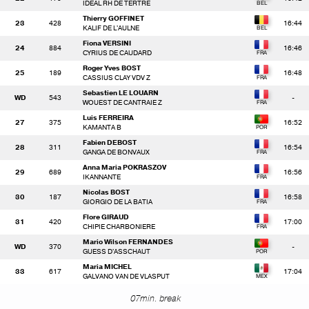
IDEAL RH DE TERTRE
Thierry GOFFINET
23
428
16:44
KALIF DE L'AULNE
Fiona VERSINI
24
884
16:46
CYRIUS DE CAUDARD
Roger Yves BOST
25
189
16:48
CASSIUS CLAY VDV Z
Sebastien LE LOUARN
WD
543
-
WOUEST DE CANTRAIE Z
Luis FERREIRA
27
375
16:52
KAMANTA B
Fabien DEBOST
28
311
16:54
GANGA DE BONVAUX
Anna Maria POKRASZOV
29
689
16:56
IKANNANTE
Nicolas BOST
30
187
16:58
GIORGIO DE LA BATIA
Flore GIRAUD
31
420
17:00
CHIPIE CHARBONIERE
Mario Wilson FERNANDES
WD
370
-
GUESS D'ASSCHAUT
Maria MICHEL
33
617
17:04
GALVANO VAN DE VLASPUT
07min. break