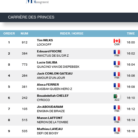
CARRIÈRE DES PRINCES
ORDER
NUM
RIDER
/ HORSE
TIME
Tim WILKS
1
912
16:00
LOCKOFF
Edouard FIOCRE
2
384
16:02
INVICTUS DE SIL'OR Z
Lucie SALIBA
3
773
16:04
QUACINO VAN DE DIEPEBEEK
Jack CONLON GATEAU
4
264
16:06
AMOUR D'UN JOUR
Alexa FERRER
5
381
16:08
KASBAH QUEEN HERO Z
Bouabdellah CHELEF
6
242
16:10
CYROCO
Jin ABOUDARAM
7
105
16:12
ENIGMA DE BRAIZE
Manon LAFFONT
8
515
16:14
NERON DE LA TOMBE
Mathieu LAVEAU
9
535
16:16
DEFI DE BOISY