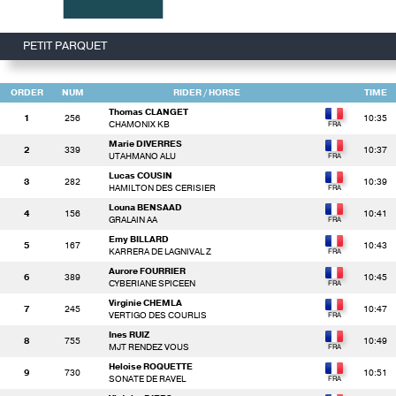
PETIT PARQUET
ORDER
NUM
RIDER
/ HORSE
TIME
Thomas CLANGET
1
256
10:35
CHAMONIX KB
Marie DIVERRES
2
339
10:37
UTAHMANO ALU
Lucas COUSIN
3
282
10:39
HAMILTON DES CERISIER
Louna BENSAAD
4
156
10:41
GRALAIN AA
Emy BILLARD
5
167
10:43
KARRERA DE LAGNIVAL Z
Aurore FOURRIER
6
389
10:45
CYBERIANE SPICEEN
Virginie CHEMLA
7
245
10:47
VERTIGO DES COURLIS
Ines RUIZ
8
755
10:49
MJT RENDEZ VOUS
Heloise ROQUETTE
9
730
10:51
SONATE DE RAVEL