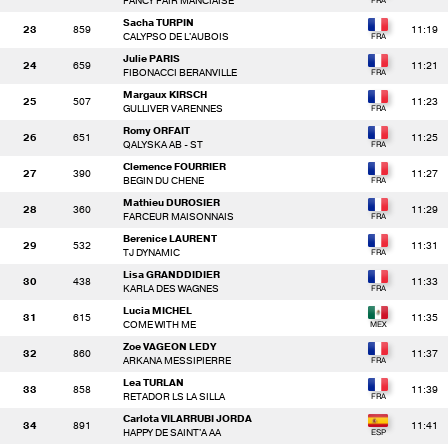
FANCY FAIR MANCIAISE
Sacha TURPIN
23
859
11:19
CALYPSO DE L'AUBOIS
Julie PARIS
24
659
11:21
FIBONACCI BERANVILLE
Margaux KIRSCH
25
507
11:23
GULLIVER VARENNES
Romy ORFAIT
26
651
11:25
QALYSKA AB - ST
Clemence FOURRIER
27
390
11:27
BEGIN DU CHENE
Mathieu DUROSIER
28
360
11:29
FARCEUR MAISONNAIS
Berenice LAURENT
29
532
11:31
TJ DYNAMIC
Lisa GRANDDIDIER
30
438
11:33
KARLA DES WAGNES
Lucia MICHEL
31
615
11:35
COME WITH ME
Zoe VAGEON LEDY
32
860
11:37
ARKANA MESSIPIERRE
Lea TURLAN
33
858
11:39
RETADOR LS LA SILLA
Carlota VILARRUBI JORDA
34
891
11:41
HAPPY DE SAINT'A AA