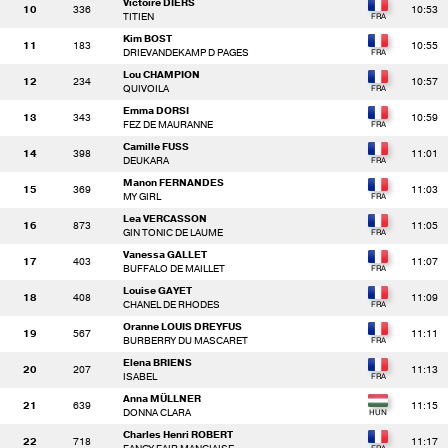
Victoire DIERS
10
336
10:53
TITIEN
Kim BOST
11
183
10:55
DRIEVANDEKAMP D PAGES
Lou CHAMPION
12
234
10:57
QUIVOILA
Emma DORSI
13
343
10:59
FEZ DE MAURANNE
Camille FUSS
14
398
11:01
DEUKARA
Manon FERNANDES
15
369
11:03
MY GIRL
Lea VERCASSON
16
873
11:05
GIN TONIC DE LAUME
Vanessa GALLET
17
403
11:07
BUFFALO DE MAILLET
Louise GAYET
18
408
11:09
CHANEL DE RHODES
Oranne LOUIS DREYFUS
19
567
11:11
BURBERRY DU MASCARET
Elena BRIENS
20
207
11:13
ISABEL
Anna MÜLLNER
21
639
11:15
DONNA CLARA
Charles Henri ROBERT
22
718
11:17