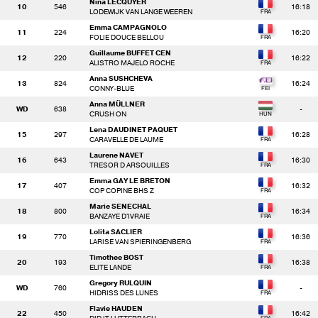
Nina LECQUYER
10
546
16:18
LODEWIJK VAN LANGE WEEREN
Emma CAMPAGNOLO
11
224
16:20
FOLIE DOUCE BELLOU
Guillaume BUFFET CEN
12
220
16:22
ALISTRO MAJELO ROCHE
Anna SUSHCHEVA
13
824
16:24
CONNY-BLUE
Anna MÜLLNER
WD
638
-
CRUSH ON
Lena DAUDINET PAQUET
15
297
16:28
CARAVELLE DE LAUME
Laurene NAVET
16
643
16:30
TRESOR D ARSOUILLES
Emma GAY LE BRETON
17
407
16:32
COP COPINE BHS Z
Marie SENECHAL
18
800
16:34
BANZAYE D'IVRAIE
Lolita SACLIER
19
770
16:36
LARISE VAN SPIERINGENBERG
Timothee BOST
20
193
16:38
ELITE LANDE
Gregory RULQUIN
WD
760
-
HIDRISS DES LUNES
Flavie HAUDEN
22
450
16:42