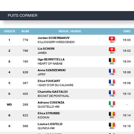
PUITS CORMIER
ORDER
NUM
RIDER
/ HORSE
TIME
Jordan SCHERBAKOV
1
779
16:00
KILLOSSERY KRESCENDO
Lia SCHORI
2
786
16:02
JANEA
Ugo BERRITTELLA
3
160
16:04
HEART OF NABAB
Anna SZARZEWSKI
4
826
16:06
JIPSY
Elise FOUCART
5
387
16:08
I EASY D'OR DU CALVAIRE
Charlotte GASTALDI
6
405
16:10
BICHAT DE PONTHUAL
Adriano CUSENZA
WD
289
-
QUISTELLO HW
Elisa STRUBBE
8
822
16:14
KOOKAI
Louise LOSFELD
9
566
16:16
QUINOA HW