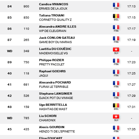
Candice VIVANCOS
34
900
17:13
ERMES DE LA JOUX
Tatiana TROIANI
35
850
17:15
CORNETTO QUALITY Z
Alexandra ANDRE ILLES
36
110
17:17
VIP DE CLEUDRAIN
Jack CONLON GATEAU
37
265
17:19
GAME BOY DU MARAIS
Laetitia DU COUËDIC
WD
349
-
MADEMOISELLE VG
Philippe ROZIER
39
750
17:23
PRETTY PACOLET
Raphael GOEHRS
40
118
17:25
JAQUI
Alexandra POCHARD
41
681
17:27
FURAX LE TERRIBLE
Stephane LANGINIER
42
526
17:29
DJACK POT DU VIMAGE
Ugo BERRITTELLA
43
159
17:31
HASHTAG DE MAST
Lia SCHORI
WD
785
-
CHAMONIX
Alexis GOURDIN
45
435
17:35
HENZO TI DE L'EPINETTE
Elise FOUCART