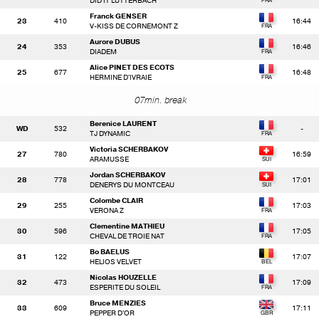
DID IT LUTTERBACH
Franck GENSER
23
410
16:44
V-KISS DE CORNEMONT Z
Aurore DUBUS
24
353
16:46
DIADEM
Alice PINET DES ECOTS
25
677
16:48
HERMINE D'IVRAIE
07min. break
Berenice LAURENT
WD
532
-
TJ DYNAMIC
Victoria SCHERBAKOV
27
780
16:59
ARAMUSSE
Jordan SCHERBAKOV
28
778
17:01
DENERYS DU MONTCEAU
Colombe CLAIR
29
255
17:03
VERONA Z
Clementine MATHIEU
30
596
17:05
CHEVAL DE TROIE NAT
Bo BAELUS
31
122
17:07
HELIOS VELVET
Nicolas HOUZELLE
32
473
17:09
ESPERITE DU SOLEIL
Bruce MENZIES
33
609
17:11
PEPPER D'OR