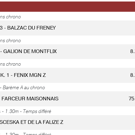
ans chrono
33 - BALZAC DU FRENEY
ans chrono
 - GALION DE MONTFLIX
8
ans chrono
K. 1 - FENIX MGN Z
8
- Barème A au chrono
 - FARCEUR MAISONNAIS
75
S -
1.30m - Temps différé
 SCESKA ET DE LA FALIZE Z