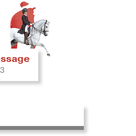
ressage
23