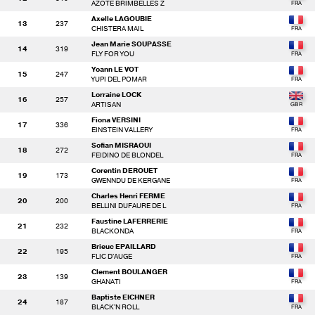
AZOTE BRIMBELLES Z
Axelle LAGOUBIE
13
237
CHISTERA MAIL
Jean Marie SOUPASSE
14
319
FLY FOR YOU
Yoann LE VOT
15
247
YUPI DEL POMAR
Lorraine LOCK
16
257
ARTISAN
Fiona VERSINI
17
336
EINSTEIN VALLERY
Sofian MISRAOUI
18
272
FEIDINO DE BLONDEL
Corentin DEROUET
19
173
GWENNDU DE KERGANE
Charles Henri FERME
20
200
BELLINI DUFAURE DE L
Faustine LAFERRERIE
21
232
BLACKONDA
Brieuc EPAILLARD
22
195
FLIC D'AUGE
Clement BOULANGER
23
139
GHANATI
Baptiste EICHNER
24
187
BLACK'N ROLL