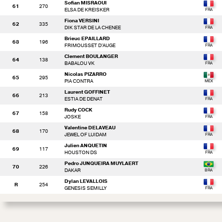
Sofian MISRAOUI
61
270
ELSA DE KREISKER
Fiona VERSINI
62
335
DIK STAR DE LA CHENEE
Brieuc EPAILLARD
63
196
FRIMOUSSET D'AUGE
Clement BOULANGER
64
138
BABALOU VK
Nicolas PIZARRO
65
295
PIA CONTRA
Laurent GOFFINET
66
213
ESTIA DE DENAT
Rudy COCK
67
158
JOSKE
Valentine DELAVEAU
68
170
JEWEL OF LUIDAM
Julien ANQUETIN
69
117
HOUSTON DS
Pedro JUNQUEIRA MUYLAERT
70
226
DAKAR
Dylan LEVALLOIS
R
254
GENESIS SEMILLY