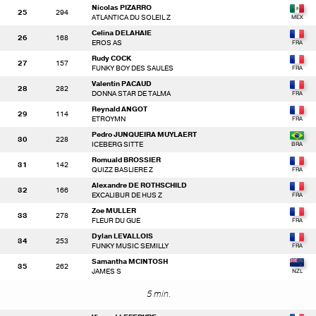
Nicolas PIZARRO
25
294
ATLANTICA DU SOLEIL Z
Celina DELAHAIE
26
168
EROS AS
Rudy COCK
27
157
FUNKY BOY DES SAULES
Valentin PACAUD
28
282
DONNA STAR DE TALMA
Reynald ANGOT
29
114
ETROYMN
Pedro JUNQUEIRA MUYLAERT
30
228
ICEBERG SITTE
Romuald BROSSIER
31
142
QUIZZ BASLIERE Z
Alexandre DE ROTHSCHILD
32
166
EXCALIBUR DE HUS Z
Zoe MULLER
33
278
FLEUR DU GUE
Dylan LEVALLOIS
34
253
FUNKY MUSIC SEMILLY
Samantha MCINTOSH
35
262
JAMES S
5 min.