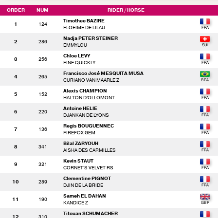
ORDER
NUM
RIDER
/ HORSE
Timothee BAZIRE
1
124
FLOEIME DE LILAU
Nadja PETER STEINER
2
286
EMMYLOU
Chloe LEVY
3
256
FINE QUICKLY
Francisco José MESQUITA MUSA
4
265
CURIANO VAN MAARLE Z
Alexis CHAMPION
5
152
HALTON D'OLLOMONT
Antoine HELIE
6
220
DJANKAN DE LYONS
Regis BOUGUENNEC
7
136
FIREFOX GEM
Bilal ZARYOUH
8
341
AISHA DES CARMILLES
Kevin STAUT
9
321
CORNET'S VELVET RS
Clementine PIGNOT
10
289
DJIN DE LA BRIDE
Sameh EL DAHAN
11
190
KANDICE Z
Titouan SCHUMACHER
12
310