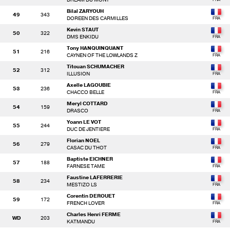
Bilal ZARYOUH
49
343
DOREEN DES CARMILLES
Kevin STAUT
50
322
DMS ENKIDU
Tony HANQUINQUANT
51
216
CAYNEN OF THE LOWLANDS Z
Titouan SCHUMACHER
52
312
ILLUSION
Axelle LAGOUBIE
53
236
CHACCO BELLE
Meryl COTTARD
54
159
DRASCO
Yoann LE VOT
55
244
DUC DE JENTIERE
Florian NOEL
56
279
CASAC DU THOT
Baptiste EICHNER
57
188
FARNESE TAME
Faustine LAFERRERIE
58
234
MESTIZO LS
Corentin DEROUET
59
172
FRENCH LOVER
Charles Henri FERME
WD
203
KATMANDU