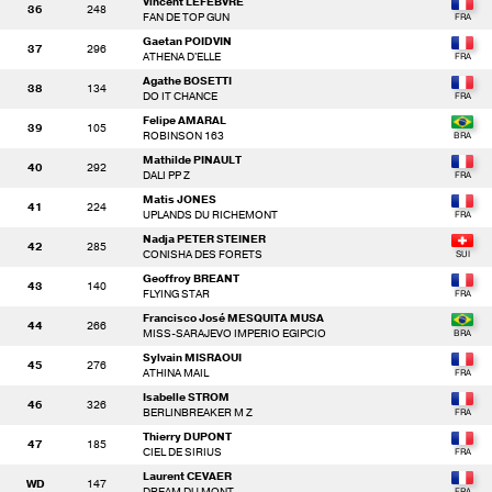
Vincent LEFEBVRE
36
248
FAN DE TOP GUN
Gaetan POIDVIN
37
296
ATHENA D'ELLE
Agathe BOSETTI
38
134
DO IT CHANCE
Felipe AMARAL
39
105
ROBINSON 163
Mathilde PINAULT
40
292
DALI PP Z
Matis JONES
41
224
UPLANDS DU RICHEMONT
Nadja PETER STEINER
42
285
CONISHA DES FORETS
Geoffroy BREANT
43
140
FLYING STAR
Francisco José MESQUITA MUSA
44
266
MISS-SARAJEVO IMPERIO EGIPCIO
Sylvain MISRAOUI
45
276
ATHINA MAIL
Isabelle STROM
46
326
BERLINBREAKER M Z
Thierry DUPONT
47
185
CIEL DE SIRIUS
Laurent CEVAER
WD
147
DREAM DU MONT