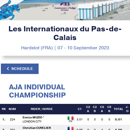
Les Internationaux du Pas-de-
Calais
Hardelot (FRA) | 07 - 10 September 2023
SCHEDULE
AJA INDIVIDUAL
CHAMPIONSHIP
C2
C2
C3
C3
J-
RK
NUM
RIDER
/ HORSE
C1
TOTAL
A
B
A
B
O
Enrico MUZIO *
1.
224
3.01
0
0
0
0
3.01
LONDON CITY
Christian CUVELIER
2.
204
0.98
0
0
4
0
4.98