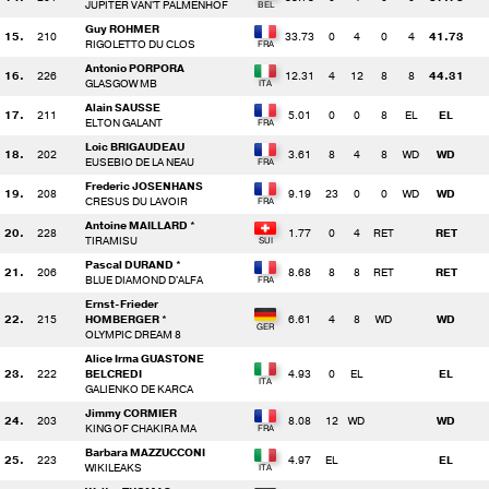
JUPITER VAN'T PALMENHOF
Guy ROHMER
15.
210
33.73
0
4
0
4
41.73
RIGOLETTO DU CLOS
Antonio PORPORA
16.
226
12.31
4
12
8
8
44.31
GLASGOW MB
Alain SAUSSE
17.
211
5.01
0
0
8
EL
EL
ELTON GALANT
Loic BRIGAUDEAU
18.
202
3.61
8
4
8
WD
WD
EUSEBIO DE LA NEAU
Frederic JOSENHANS
19.
208
9.19
23
0
0
WD
WD
CRESUS DU LAVOIR
Antoine MAILLARD *
20.
228
1.77
0
4
RET
RET
TIRAMISU
Pascal DURAND *
21.
206
8.68
8
8
RET
RET
BLUE DIAMOND D'ALFA
Ernst-Frieder
22.
215
HOMBERGER *
6.61
4
8
WD
WD
OLYMPIC DREAM 8
Alice Irma GUASTONE
23.
222
BELCREDI
4.93
0
EL
EL
GALIENKO DE KARCA
Jimmy CORMIER
24.
203
8.08
12
WD
WD
KING OF CHAKIRA MA
Barbara MAZZUCCONI
25.
223
4.97
EL
EL
WIKILEAKS