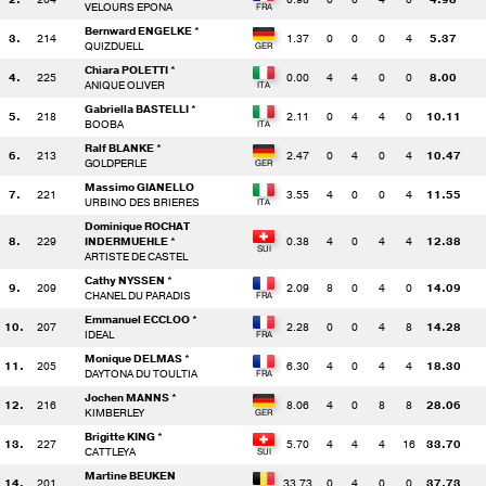
VELOURS EPONA
Bernward ENGELKE *
3.
214
1.37
0
0
0
4
5.37
QUIZDUELL
Chiara POLETTI *
4.
225
0.00
4
4
0
0
8.00
ANIQUE OLIVER
Gabriella BASTELLI *
5.
218
2.11
0
4
4
0
10.11
BOOBA
Ralf BLANKE *
6.
213
2.47
0
4
0
4
10.47
GOLDPERLE
Massimo GIANELLO
7.
221
3.55
4
0
0
4
11.55
URBINO DES BRIERES
Dominique ROCHAT
8.
229
INDERMUEHLE *
0.38
4
0
4
4
12.38
ARTISTE DE CASTEL
Cathy NYSSEN *
9.
209
2.09
8
0
4
0
14.09
CHANEL DU PARADIS
Emmanuel ECCLOO *
10.
207
2.28
0
0
4
8
14.28
IDEAL
Monique DELMAS *
11.
205
6.30
4
0
4
4
18.30
DAYTONA DU TOULTIA
Jochen MANNS *
12.
216
8.06
4
0
8
8
28.06
KIMBERLEY
Brigitte KING *
13.
227
5.70
4
4
4
16
33.70
CATTLEYA
Martine BEUKEN
14.
201
33.73
0
4
0
0
37.73