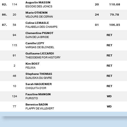
Augustin MASSIN
82.
114
20
110.68
ESODIE DES JONCS
Marie OTHENIN
86.
20
24
79.78
VELOURS DE CERAN
Coline LEMASLE
87.
58
31
106.35
FALABELA DES CHAMPS
Clementine PIGNOT
94
RET
DJIN DE LA BRIDE
Camille LEPY
115
RET
VARGAS DE BLONDEL
Guillaume LICCARDI
91
RET
THEODEME FOR HISTORY
Kim BOST
2
RET
FELIXIA
Stephane THOMAS
46
RET
DJALISKA DU GIVRE
Sarah HAGUENIER
10
RET
CHIQUITA D'OR
Faustine MANGIN
124
WD
FURISTO
Berenice BADIN
77
WD
FLAPPY DE VILLEVERT