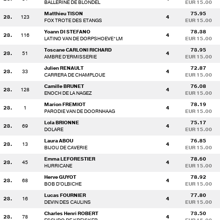
BALLERINE DE BLONDEL
EUR 15.00
Matthieu TISON
75.95
23.
123
4
FOX TROTE DES ETANGS
EUR 15.00
Yoann DI STEFANO
78.38
23.
116
4
LATINO VAN DE DORPSHOEVE*LM
EUR 15.00
Toscane CARLONI RICHARD
73.95
23.
51
4
AMBRE D'ERMISSERIE
EUR 15.00
Julien RENAULT
72.87
23.
33
4
CARRERA DE CHAMPLOUE
EUR 15.00
Camille BRUNET
76.08
23.
128
4
ENOCH DE LA NAGEZ
EUR 15.00
Marion FREMIOT
78.19
23.
1
4
PARODIE VAN DE DOORNHAAG
EUR 15.00
Lola BRIONNE
75.17
23.
69
4
DOLARE
EUR 15.00
Laura ABOU
76.85
23.
13
4
BIJOU DE CAVERIE
EUR 15.00
Emma LEFORESTIER
78.60
23.
45
4
HURRICANE
EUR 15.00
Herve GUYOT
78.92
23.
68
4
BOB D'OLBICHE
EUR 15.00
Lucas FOURNIER
77.80
23.
16
4
DEVIN DES CAULINS
EUR 15.00
Charles Henri ROBERT
73.50
23.
78
4