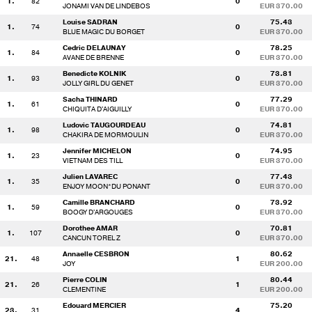
1.
82
0
JONAMI VAN DE LINDEBOS
EUR 370.00
Louise SADRAN
75.43
1.
74
0
BLUE MAGIC DU BORGET
EUR 370.00
Cedric DELAUNAY
78.25
1.
84
0
AVANE DE BRENNE
EUR 370.00
Benedicte KOLNIK
73.81
1.
93
0
JOLLY GIRL DU GENET
EUR 370.00
Sacha THINARD
77.29
1.
61
0
CHIQUITA D'AIGUILLY
EUR 370.00
Ludovic TAUGOURDEAU
74.81
1.
98
0
CHAKIRA DE MORMOULIN
EUR 370.00
Jennifer MICHELON
74.95
1.
23
0
VIETNAM DES TILL
EUR 370.00
Julien LAVAREC
77.43
1.
35
0
ENJOY MOON*DU PONANT
EUR 370.00
Camille BRANCHARD
73.92
1.
59
0
BOOGY D'ARGOUGES
EUR 370.00
Dorothee AMAR
70.81
1.
107
0
CANCUN TOREL Z
EUR 370.00
Annaelle CESBRON
80.62
21.
48
1
JOY
EUR 200.00
Pierre COLIN
80.44
21.
26
1
CLEMENTINE
EUR 200.00
Edouard MERCIER
75.20
23.
31
4