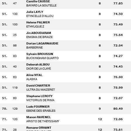
Camille CAUSSE
51.
47
8
77.85
BAYARD LA GOUTELLE
Julie LAYLY
51.
130
8
74.50
ETINCELLE D'ALLOU
Helene PALMER
51.
100
8
75.49
ETHYLIQUE Z
Jin ABOUDARAM
51.
25
8
75.64
ENIGMA DE BRAIZE
Dorian LAGARNAUDIE
51.
86
8
72.34
BARBERINE
Sylvain BROUSSIN
51.
83
8
74.27
BUCKINGHAM QUARTO
Deborah ALBOU
51.
40
8
74.45
DIOR DE LA CLAYE
Aline VITAL
51.
63
8
76.30
ALASKA
David CHARTIER
51.
119
8
73.99
ULTRA DU MAIZERET
Stephane LEROTY
51.
60
8
72.07
VICTORIUS DE RIMA
Ludo FOURNIER
70.
129
9
80.49
EBENE DES ERABLES
Manon RAVENEL
71.
120
12
72.06
ARISTO DE THEYSSAMY
Romane ORHANT
71.
28
12
75.61