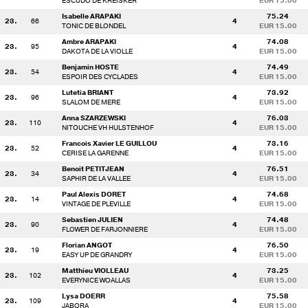
ESCUDO DE KREISKER
EUR 15.00
Isabelle ARAPAKI
75.24
23.
66
4
TONIC DE BLONDEL
EUR 15.00
Ambre ARAPAKI
74.08
23.
95
4
DAKOTA DE LA VIOLLE
EUR 15.00
Benjamin HOSTE
74.49
23.
54
4
ESPOIR DES CYCLADES
EUR 15.00
Lutetia BRIANT
73.92
23.
96
4
SLALOM DE MERE
EUR 15.00
Anna SZARZEWSKI
76.03
23.
110
4
NITOUCHE VH HULSTENHOF
EUR 15.00
Francois Xavier LE GUILLOU
73.16
23.
52
4
CERISE LA GARENNE
EUR 15.00
Benoit PETITJEAN
76.51
23.
34
4
SAPHIR DE LA VALLEE
EUR 15.00
Paul Alexis DORET
74.68
23.
14
4
VINTAGE DE PLEVILLE
EUR 15.00
Sebastien JULIEN
74.48
23.
90
4
FLOWER DE FARJONNIERE
EUR 15.00
Florian ANGOT
76.50
23.
19
4
EASY UP DE GRANDRY
EUR 15.00
Matthieu VIOLLEAU
73.25
23.
102
4
EVERYNICE WOALLAS
EUR 15.00
Lysa DOERR
75.58
23.
109
4
JABORA
EUR 15.00