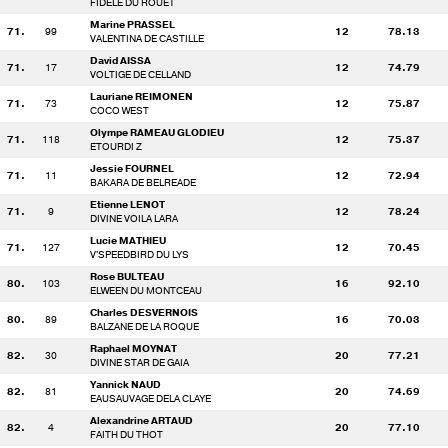
FIDELE DU ROUET
Marine PRASSEL
71.
99
12
78.13
VALENTINA DE CASTILLE
David AISSA
71.
17
12
74.79
VOLTIGE DE CELLAND
Lauriane REIMONEN
71.
73
12
75.87
COCO WEST
Olympe RAMEAU GLODIEU
71.
118
12
75.37
ETOURDI Z
Jessie FOURNEL
71.
11
12
72.94
BAKARA DE BELREADE
Etienne LENOT
71.
9
12
78.24
DIVINE VOILA LARA
Lucie MATHIEU
71.
127
12
70.45
V'SPEEDBIRD DU LYS
Rose BULTEAU
80.
103
16
92.10
ELWEEN DU MONTCEAU
Charles DESVERNOIS
80.
89
16
70.03
BALZANE DE LA ROQUE
Raphael MOYNAT
82.
30
20
77.21
DIVINE STAR DE GAIA
Yannick NAUD
82.
81
20
74.69
EAUSAUVAGE DELA CLAYE
Alexandrine ARTAUD
82.
4
20
77.10
FAITH DU THOT