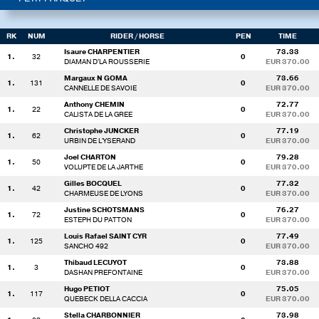
RK
NUM
RIDER
/ HORSE
PEN
TIME
Isaure CHARPENTIER
73.33
1.
32
0
DIAMAN D'LA ROUSSERIE
EUR 370.00
Margaux N GOMA
73.66
1.
131
0
CANNELLE DE SAVOIE
EUR 370.00
Anthony CHEMIN
72.77
1.
22
0
CALISTA DE LA GREE
EUR 370.00
Christophe JUNCKER
77.19
1.
62
0
URBIN DE L'YSERAND
EUR 370.00
Joel CHARTON
79.28
1.
50
0
VOLUPTE DE LA JARTHE
EUR 370.00
Gilles BOCQUEL
77.32
1.
42
0
CHARMEUSE DE LYONS
EUR 370.00
Justine SCHOTSMANS
76.27
1.
72
0
ESTEPH DU PATTON
EUR 370.00
Louis Rafael SAINT CYR
77.49
1.
125
0
SANCHO 492
EUR 370.00
Thibaud LECUYOT
73.88
1.
3
0
DASHAN PREFONTAINE
EUR 370.00
Hugo PETIOT
75.05
1.
117
0
QUEBECK DELLA CACCIA
EUR 370.00
Stella CHARBONNIER
73.98