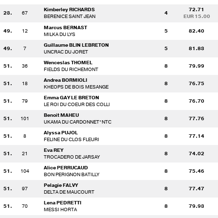
Kimberley RICHARDS
72.71
23.
67
4
BERENICE SAINT JEAN
EUR 15.00
Marcus BERNAST
49.
12
5
82.40
MILKA DU LYS
Guillaume BLIN LEBRETON
49.
7
5
81.83
UNCRAC DU JORET
Wenceslas THOMEL
51.
36
8
79.99
FIELDS DU RICHEMONT
Andrea BORMIOLI
51.
18
8
76.75
KHEOPS DE BOIS MESANGE
Emma GAY LE BRETON
51.
79
8
76.70
LE ROI DU COEUR DES COLLI
Benoit MAHEU
51.
101
8
77.76
UKAMA DU CARDONNET*NTC
Alyssa PUJOL
51.
8
8
77.14
FELINE DU CLOS FLEURI
Eva REY
51.
21
8
74.02
TROCADERO DE JARSAY
Alice PERRUCAUD
51.
104
8
75.46
BON PERIGNON BATILLY
Pelagie FALVY
51.
97
8
77.47
DELTA DE MAUCOURT
Lena PEDRETTI
51.
70
8
79.93
MESSI HORTA