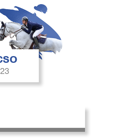
 CSO
023