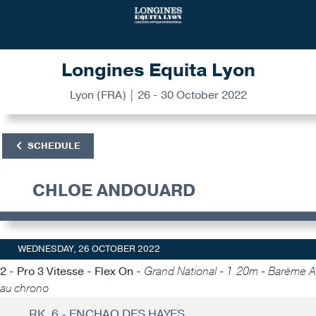
Longines Equita Lyon
Lyon (FRA) | 26 - 30 October 2022
SCHEDULE
CHLOE ANDOUARD
WEDNESDAY, 26 OCTOBER 2022
2 - Pro 3 Vitesse - Flex On -
Grand National - 1.20m - Barème A
au chrono
RK. 6 - ENCHAO DES HAYES