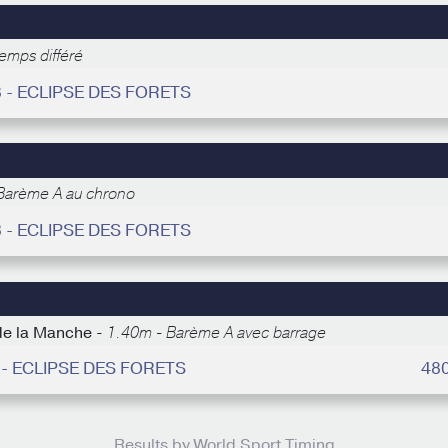
emps différé
8 - ECLIPSE DES FORETS
Barème A au chrono
3 - ECLIPSE DES FORETS
de la Manche -
1.40m - Barème A avec barrage
 - ECLIPSE DES FORETS
48
Results by World Sport Timing