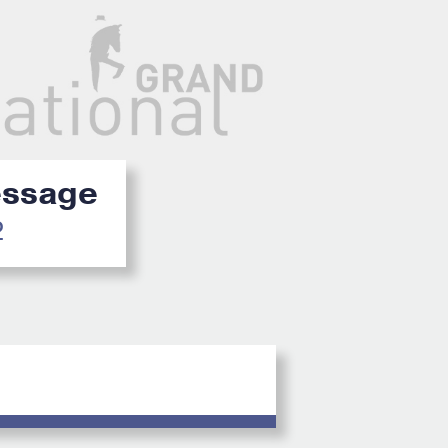
ressage
2