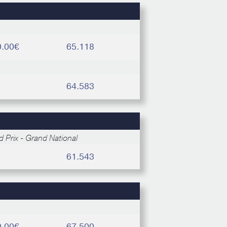
0.00€
65.118
64.583
 Prix - Grand National
61.543
0.00€
67.500