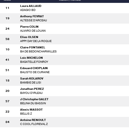
Laura AILLAUD
11
ADAGIO BD
Anthony FEVRAT
19
ALTESSE D'ARCEAU
Pierre COLIN
24
ALVARO DE LOUAN
Elias OLSEN
58
APPY DAY DE LA ROQUE
Claire FONTANEL
10
BA DE BEDONCHARMILLES
Loic MICHELON
41
BAGATELLE FONROY
Edouard CHOPLAIN
51
BALISTO DE CURAINE
Sarah KOLAROV
13
BAMBIE DE LISI
Jonathan PEREZ
20
BAYOU D'IRLEAU
J Christophe GALET
57
BELINA DU BASSIN
Alexis MASSOT
22
BELLIS Z
Antoine RENOULT
34
C COOL FLOREVAL Z