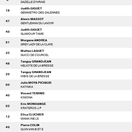
GAZELLE D'IVRAIE
Judith GIGUET
18
GEMMETRO DES DALENNES
Alexis MASSOT
47
GENTLEMAN DU LAVOIR
Judith GIGUET
43
GLAMOUR TAME
Morgane ANDREA
31
GREY LADY DE LA CLAYE
Matteo LAQUET
25
GUCCI DE COURCEL
Tanguy GRANDJEAN
48
HELIOTE DE LA BRESSE
Tanguy GRANDJEAN
23
HIBIS DE LA BRESSE
Julie MOYA PICHAUD
60
KATINKA
Vincent TEMIME
40
KIMONA
Eric MONDANGE
32
KRATEROS J.P
Elisa CLUCHIER
12
MAMA INE LS
Pierre COLIN
49
QUIN VAN B ET E