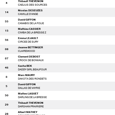
Thibault THEVENON
4
CAELIUS DES SOURCES
Nicolas DESEUZES
14
CAMILLE D'ANGE
David GIFFON
55
CANABIS DE LA FOLIE
Mathieu CASSIER
15
CIMBA DE LA BRESSE Z
Emma LEJAULT
56
CIRCEE DE SURY
Jeanne BETTINGER
38
CLAIREMOOD
Clement DEBOST
37
CROCK DE BONVAUX
Sacha BEK
46
DADDY GIRL BEAUFOUR
Marc MAURY
3
DAKOTA DES RONDETS
David GIFFON
5
DALLAS DE VAYRIE
Matteo LAQUET
50
DARLING DE LA BRESSE
Thibault THEVENON
29
DARSHAN PRAIRIERE
Albert MATHEY
28