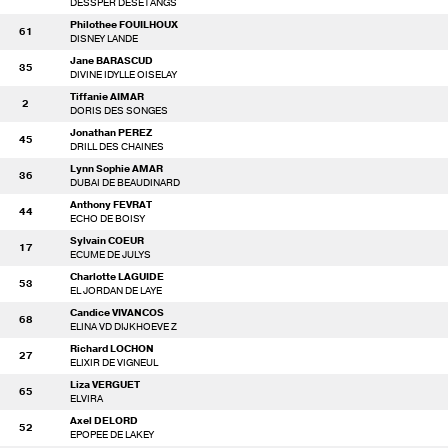
DESSPER DESETANGS
Philothee FOUILHOUX
61
DISNEY LANDE
Jane BARASCUD
35
DIVINE IDYLLE OISELAY
Tiffanie AIMAR
2
DORIS DES SONGES
Jonathan PEREZ
45
DRILL DES CHAINES
Lynn Sophie AMAR
36
DUBAI DE BEAUDINARD
Anthony FEVRAT
44
ECHO DE BOISY
Sylvain COEUR
17
ECUME DE JULYS
Charlotte LAGUIDE
53
EL JORDAN DE LAYE
Candice VIVANCOS
68
ELINA VD DIJKHOEVE Z
Richard LOCHON
27
ELIXIR DE VIGNEUL
Liza VERGUET
65
ELVIRA
Axel DELORD
52
EPOPEE DE LAKEY