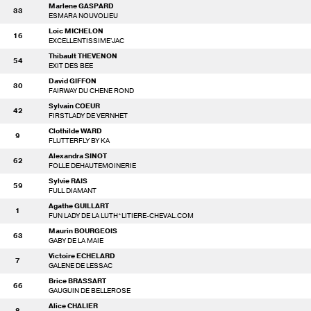
Marlene GASPARD
33
ESMARA NOUVOLIEU
Loic MICHELON
16
EXCELLENTISSIME'JAC
Thibault THEVENON
54
EXIT DES BEE
David GIFFON
30
FAIRWAY DU CHENE ROND
Sylvain COEUR
42
FIRSTLADY DE VERNHET
Clothilde WARD
9
FLUTTERFLY BY KA
Alexandra SINOT
62
FOLLE DEHAUTEMOINERIE
Sylvie RAIS
59
FULL DIAMANT
Agathe GUILLART
1
FUN LADY DE LA LUTH*LITIERE-CHEVAL.COM
Maurin BOURGEOIS
63
GABY DE LA MAIE
Victoire ECHELARD
7
GALENE DE LESSAC
Brice BRASSART
66
GAUGUIN DE BELLEROSE
Alice CHALIER
8