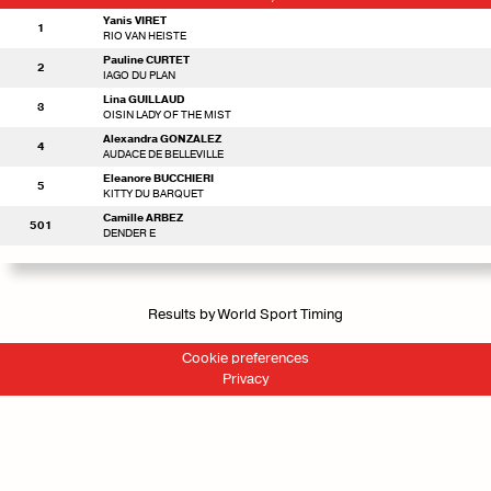
Yanis VIRET
1
RIO VAN HEISTE
Pauline CURTET
2
IAGO DU PLAN
Lina GUILLAUD
3
OISIN LADY OF THE MIST
Alexandra GONZALEZ
4
AUDACE DE BELLEVILLE
Eleanore BUCCHIERI
5
KITTY DU BARQUET
Camille ARBEZ
501
DENDER E
Results by World Sport Timing
Cookie preferences
Privacy