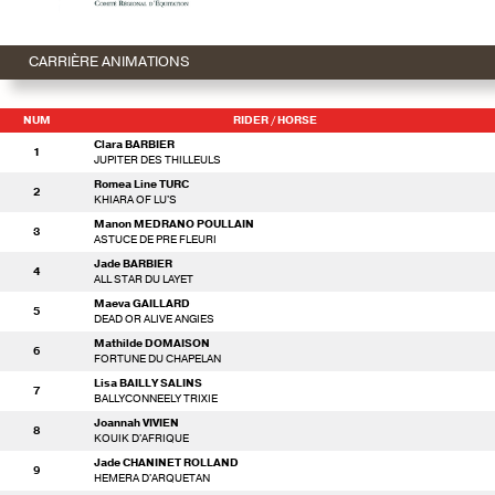
CARRIÈRE ANIMATIONS
NUM
RIDER
/ HORSE
Clara BARBIER
1
JUPITER DES THILLEULS
Romea Line TURC
2
KHIARA OF LU'S
Manon MEDRANO POULLAIN
3
ASTUCE DE PRE FLEURI
Jade BARBIER
4
ALL STAR DU LAYET
Maeva GAILLARD
5
DEAD OR ALIVE ANGIES
Mathilde DOMAISON
6
FORTUNE DU CHAPELAN
Lisa BAILLY SALINS
7
BALLYCONNEELY TRIXIE
Joannah VIVIEN
8
KOUIK D'AFRIQUE
Jade CHANINET ROLLAND
9
HEMERA D'ARQUETAN