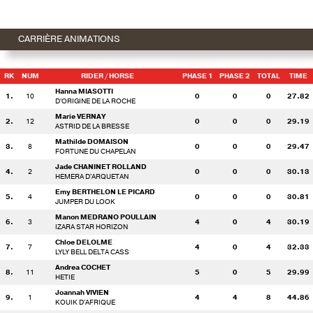
CARRIÈRE ANIMATIONS
RK
NUM
RIDER
/ HORSE
PHASE 1
PHASE 2
TOTAL
TIME
Hanna MIASOTTI
1.
10
0
0
0
27.82
D'ORIGINE DE LA ROCHE
Marie VERNAY
2.
12
0
0
0
29.19
ASTRID DE LA BRESSE
Mathilde DOMAISON
3.
8
0
0
0
29.47
FORTUNE DU CHAPELAN
Jade CHANINET ROLLAND
4.
2
0
0
0
30.13
HEMERA D'ARQUETAN
Emy BERTHELON LE PICARD
5.
4
0
0
0
30.81
JUMPER DU LOOK
Manon MEDRANO POULLAIN
6.
3
4
0
4
30.19
IZARA STAR HORIZON
Chloe DELOLME
7.
7
4
0
4
32.33
LYLY BELL DELTA CASS
Andrea COCHET
8.
11
5
0
5
29.99
HETIE
Joannah VIVIEN
9.
1
4
4
8
44.86
KOUIK D'AFRIQUE