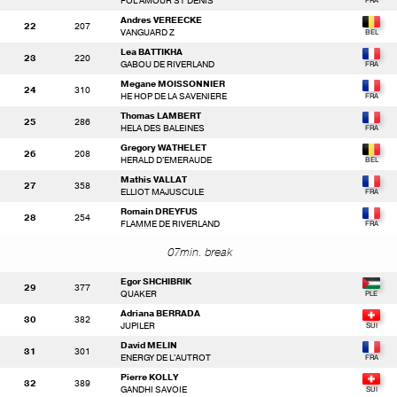
FOL AMOUR ST DENIS
Andres VEREECKE
22
207
VANGUARD Z
Lea BATTIKHA
23
220
GABOU DE RIVERLAND
Megane MOISSONNIER
24
310
HE HOP DE LA SAVENIERE
Thomas LAMBERT
25
286
HELA DES BALEINES
Gregory WATHELET
26
208
HERALD D'EMERAUDE
Mathis VALLAT
27
358
ELLIOT MAJUSCULE
Romain DREYFUS
28
254
FLAMME DE RIVERLAND
07min. break
Egor SHCHIBRIK
29
377
QUAKER
Adriana BERRADA
30
382
JUPILER
David MELIN
31
301
ENERGY DE L'AUTROT
Pierre KOLLY
32
389
GANDHI SAVOIE