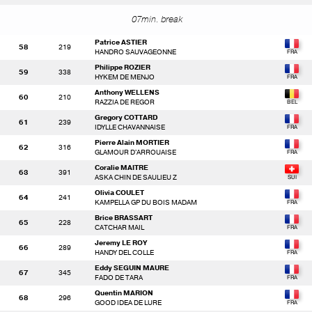
07min. break
Patrice ASTIER
58
219
HANDRO SAUVAGEONNE
Philippe ROZIER
59
338
HYKEM DE MENJO
Anthony WELLENS
60
210
RAZZIA DE REGOR
Gregory COTTARD
61
239
IDYLLE CHAVANNAISE
Pierre Alain MORTIER
62
316
GLAMOUR D'ARROUAISE
Coralie MAITRE
63
391
ASKA CHIN DE SAULIEU Z
Olivia COULET
64
241
KAMPELLA GP DU BOIS MADAM
Brice BRASSART
65
228
CATCHAR MAIL
Jeremy LE ROY
66
289
HANDY DEL COLLE
Eddy SEGUIN MAURE
67
345
FADO DE TARA
Quentin MARION
68
296
GOOD IDEA DE LURE