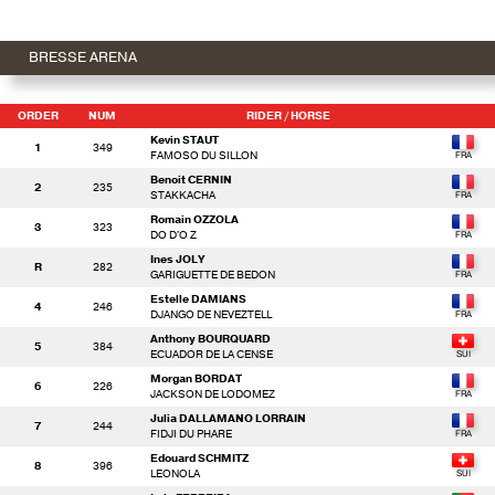
BRESSE ARENA
ORDER
NUM
RIDER
/ HORSE
Kevin STAUT
1
349
FAMOSO DU SILLON
Benoit CERNIN
2
235
STAKKACHA
Romain OZZOLA
3
323
DO D'O Z
Ines JOLY
R
282
GARIGUETTE DE BEDON
Estelle DAMIANS
4
246
DJANGO DE NEVEZTELL
Anthony BOURQUARD
5
384
ECUADOR DE LA CENSE
Morgan BORDAT
6
226
JACKSON DE LODOMEZ
Julia DALLAMANO LORRAIN
7
244
FIDJI DU PHARE
Edouard SCHMITZ
8
396
LEONOLA