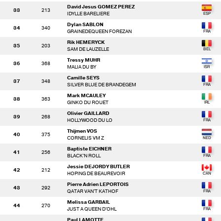
David Jesus GOMEZ PEREZ
33
213
IDYLLE BARELIERE
Dylan SABLON
34
340
GRAINEDEQUEEN FOREZAN
Rik HEMERYCK
35
203
SAM DE LAUZELLE
Tressy MUHR
36
368
MALIA DU BY
Camille SEYS
37
348
SILVER BLUE DE BRANDEGEM
Mark MCAULEY
38
363
GINKO DU ROUET
Olivier GAILLARD
39
268
HOLLYWOOD DU LO
Thijmen VOS
40
375
CORNELIS VM Z
Baptiste EICHNER
41
256
BLACK'N ROLL
Jessie DEJORDY BUTLER
42
212
HOPING DE BEAUREVOIR
Pierre Adrien LEPORTOIS
43
292
QATAR VAN'T KATHOF
Melissa GARBAIL
44
270
JUST A QUEEN D'OHL
Paul LAMOTTE