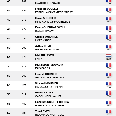
45
287
GAVROCHE SAUVAGE
Francois UCCELLI
46
357
PERNELLA VAN'T MERELSNEST
David MOURIER
47
318
KING KONG OF PICOBELLO Z
Fanny GUERDAT SKALLI
48
277
KATJA LOMA W
Claire FONTANEL
49
259
HOPE KAREF
Arthur LE VOT
50
290
IRREELLE DE TALMA
Mel THIJSSEN
51
373
LAYLA
Kiara MONTGOURDIN
52
313
FAIS PAS CA
Lucas FOURNIER
53
263
GELLINA DE RIVERLAND
Vincent MOURIER
54
321
BABACOOL DE BRENNE
Emma ASTIER
55
218
CAROLINE DU VALLET
Camille CONDE FERREIRA
56
450
EGERIE DU VAL DU GEER
Tom LEYVAL
57
293
INDIANA DU MONTCEAU