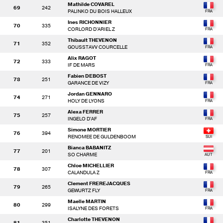
Mathilde COVAREL
69
242
PALINKO DU BOIS HALLEUX
Ines RICHONNIER
70
335
CORLORD D'ARIEL Z
Thibault THEVENON
71
352
GOUSSTAVV COURCELLE
Alix RAGOT
72
333
IF DE MARS
Fabien DEBOST
73
251
GARANCE DE VIZY
Jordan GENNARO
74
271
HOLY DE LYONS
Alexa FERRER
75
257
INGELO D'AF
Simone MORTIER
76
394
RENOMEE DE GULDENBOOM
Bianca BABANITZ
77
201
SO CHARME
Chloe MICHELLIER
78
307
CALANDULA Z
Clement FREREJACQUES
79
265
GEWURTZ FLY
Maelle MARTIN
80
299
ISALYNE DES FORETS
Charlotte THEVENON
81
351