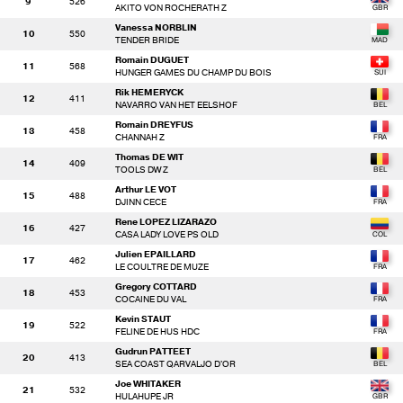
9
526
AKITO VON ROCHERATH Z
Vanessa NORBLIN
10
550
TENDER BRIDE
Romain DUGUET
11
568
HUNGER GAMES DU CHAMP DU BOIS
Rik HEMERYCK
12
411
NAVARRO VAN HET EELSHOF
Romain DREYFUS
13
458
CHANNAH Z
Thomas DE WIT
14
409
TOOLS DW Z
Arthur LE VOT
15
488
DJINN CECE
Rene LOPEZ LIZARAZO
16
427
CASA LADY LOVE PS OLD
Julien EPAILLARD
17
462
LE COULTRE DE MUZE
Gregory COTTARD
18
453
COCAINE DU VAL
Kevin STAUT
19
522
FELINE DE HUS HDC
Gudrun PATTEET
20
413
SEA COAST QARVALJO D'OR
Joe WHITAKER
21
532
HULAHUPE JR