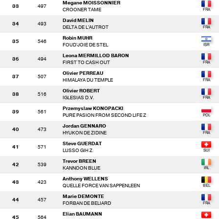
Megane MOISSONNIER
33
497
CROONER TAME
David MELIN
34
493
DELTA DE L'AUTROT
Robin MUHR
35
546
FOUD'JOIE DE STEL
Leona MERMILLOD BARON
36
494
FIRST TO CASH OUT
Olivier PERREAU
37
507
HIMALAYA DU TEMPLE
Olivier ROBERT
38
516
IGLESIAS D.V.
Przemyslaw KONOPACKI
39
561
PURE PASION FROM SECOND LIFE Z
Jordan GENNARO
40
473
HYUKON DE ZIDINE
Steve GUERDAT
41
571
LUSSO GIH Z
Trevor BREEN
42
539
KANNOON BLUE
Anthony WELLENS
43
423
QUELLE FORCE VAN SAPPENLEEN
Marie DEMONTE
44
457
FORBAN DE BELIARD
Elian BAUMANN
45
564