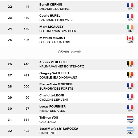
Benoit CERNIN
22
444
DYNAMITE DU MIRAL
Cedric HUREL
23
479
FANTASIO FLOREVAL Z
Mark MCAULEY
24
540
CLOONEY VAN SPALBEEK Z
Mathieu MICHOT
25
426
GUESS DU CHALLOIS
06min. break
Andres VEREECKE
26
416
HALIMA VAN HET BONTE HOF Z
Gregory WATHELET
27
421
DOUBLE JEU D'HONVAULT
Pierre Alain MORTIER
28
500
EUPHORY DES FORETS
Charlotte LEONI
29
490
CYCLONE L'EPIVENT
Lucas FOURNIER
30
467
H'BIBA DES AILES
Thijmen VOS
31
554
CADILLAC Z
José María (Jr) LAROCCA
32
403
FINN LENTE