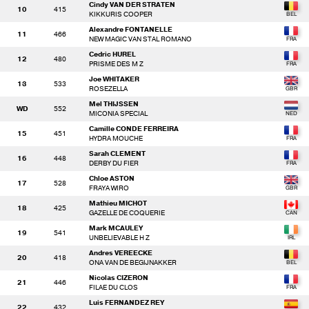
Cindy VAN DER STRATEN
10
415
KIKKURIS COOPER
Alexandre FONTANELLE
11
466
NEW MAGIC VAN STAL ROMANO
Cedric HUREL
12
480
PRISME DES M Z
Joe WHITAKER
13
533
ROSEZELLA
Mel THIJSSEN
WD
552
MICONIA SPECIAL
Camille CONDE FERREIRA
15
451
HYDRA MOUCHE
Sarah CLEMENT
16
448
DERBY DU FIER
Chloe ASTON
17
528
FRAYA WIRO
Mathieu MICHOT
18
425
GAZELLE DE COQUERIE
Mark MCAULEY
19
541
UNBELIEVABLE H Z
Andres VEREECKE
20
418
ONA VAN DE BEGIJNAKKER
Nicolas CIZERON
21
446
FILAE DU CLOS
Luis FERNANDEZ REY
22
432