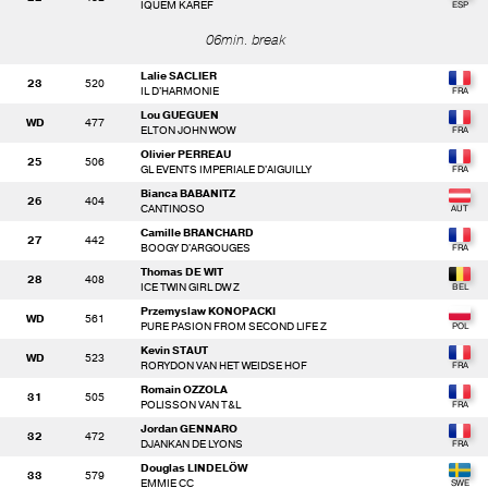
IQUEM KAREF
06min. break
Lalie SACLIER
23
520
IL D'HARMONIE
Lou GUEGUEN
WD
477
ELTON JOHN WOW
Olivier PERREAU
25
506
GL EVENTS IMPERIALE D'AIGUILLY
Bianca BABANITZ
26
404
CANTINOSO
Camille BRANCHARD
27
442
BOOGY D'ARGOUGES
Thomas DE WIT
28
408
ICE TWIN GIRL DW Z
Przemyslaw KONOPACKI
WD
561
PURE PASION FROM SECOND LIFE Z
Kevin STAUT
WD
523
RORYDON VAN HET WEIDSE HOF
Romain OZZOLA
31
505
POLISSON VAN T&L
Jordan GENNARO
32
472
DJANKAN DE LYONS
Douglas LINDELÖW
33
579
EMMIE CC