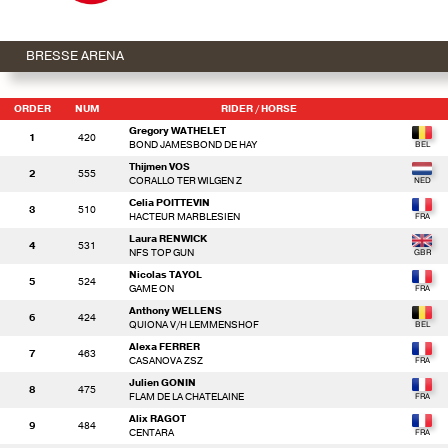
BRESSE ARENA
ORDER
NUM
RIDER
/ HORSE
Gregory WATHELET
1
420
BOND JAMESBOND DE HAY
Thijmen VOS
2
555
CORALLO TER WILGEN Z
Celia POITTEVIN
3
510
HACTEUR MARBLESIEN
Laura RENWICK
4
531
NFS TOP GUN
Nicolas TAYOL
5
524
GAME ON
Anthony WELLENS
6
424
QUIONA V/H LEMMENSHOF
Alexa FERRER
7
463
CASANOVA ZSZ
Julien GONIN
8
475
FLAM DE LA CHATELAINE
Alix RAGOT
9
484
CENTARA