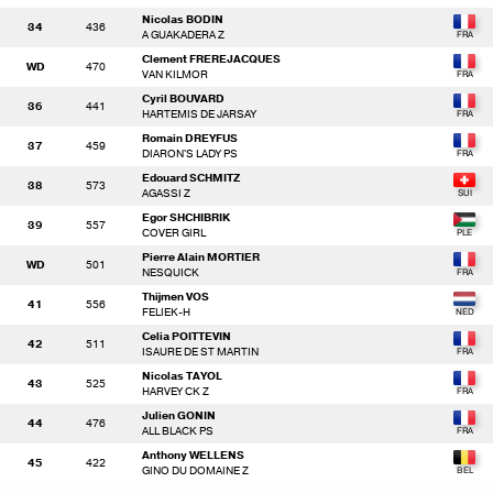
Nicolas BODIN
34
436
A GUAKADERA Z
Clement FREREJACQUES
WD
470
VAN KILMOR
Cyril BOUVARD
36
441
HARTEMIS DE JARSAY
Romain DREYFUS
37
459
DIARON'S LADY PS
Edouard SCHMITZ
38
573
AGASSI Z
Egor SHCHIBRIK
39
557
COVER GIRL
Pierre Alain MORTIER
WD
501
NESQUICK
Thijmen VOS
41
556
FELIEK-H
Celia POITTEVIN
42
511
ISAURE DE ST MARTIN
Nicolas TAYOL
43
525
HARVEY CK Z
Julien GONIN
44
476
ALL BLACK PS
Anthony WELLENS
45
422
GINO DU DOMAINE Z