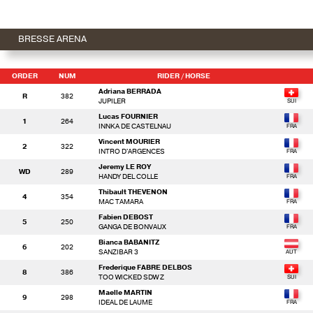
BRESSE ARENA
ORDER
NUM
RIDER
/ HORSE
Adriana BERRADA
R
382
JUPILER
Lucas FOURNIER
1
264
INNKA DE CASTELNAU
Vincent MOURIER
2
322
INTRO D'ARGENCES
Jeremy LE ROY
WD
289
HANDY DEL COLLE
Thibault THEVENON
4
354
MAC TAMARA
Fabien DEBOST
5
250
GANGA DE BONVAUX
Bianca BABANITZ
6
202
SANZIBAR 3
Frederique FABRE DELBOS
8
386
TOO WICKED SDW Z
Maelle MARTIN
9
298
IDEAL DE LAUME