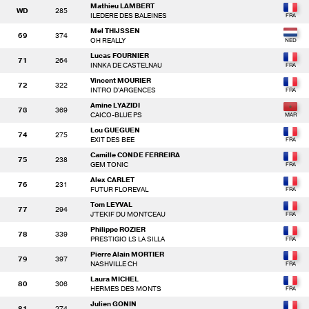
Mathieu LAMBERT
WD
285
ILEDERE DES BALEINES
Mel THIJSSEN
69
374
OH REALLY
Lucas FOURNIER
71
264
INNKA DE CASTELNAU
Vincent MOURIER
72
322
INTRO D'ARGENCES
Amine LYAZIDI
73
369
CAICO-BLUE PS
Lou GUEGUEN
74
275
EXIT DES BEE
Camille CONDE FERREIRA
75
238
GEM TONIC
Alex CARLET
76
231
FUTUR FLOREVAL
Tom LEYVAL
77
294
J'TEKIF DU MONTCEAU
Philippe ROZIER
78
339
PRESTIGIO LS LA SILLA
Pierre Alain MORTIER
79
397
NASHVILLE CH
Laura MICHEL
80
306
HERMES DES MONTS
Julien GONIN
81
274