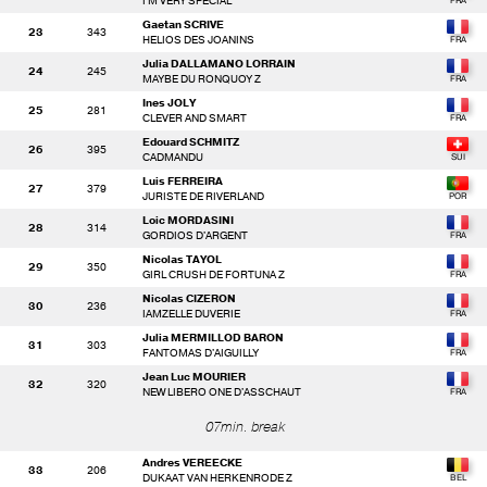
I'M VERY SPECIAL
Gaetan SCRIVE
23
343
HELIOS DES JOANINS
Julia DALLAMANO LORRAIN
24
245
MAYBE DU RONQUOY Z
Ines JOLY
25
281
CLEVER AND SMART
Edouard SCHMITZ
26
395
CADMANDU
Luis FERREIRA
27
379
JURISTE DE RIVERLAND
Loic MORDASINI
28
314
GORDIOS D'ARGENT
Nicolas TAYOL
29
350
GIRL CRUSH DE FORTUNA Z
Nicolas CIZERON
30
236
IAMZELLE DUVERIE
Julia MERMILLOD BARON
31
303
FANTOMAS D'AIGUILLY
Jean Luc MOURIER
32
320
NEW LIBERO ONE D'ASSCHAUT
07min. break
Andres VEREECKE
33
206
DUKAAT VAN HERKENRODE Z