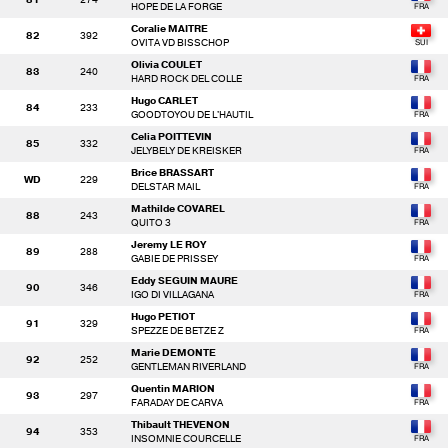
HOPE DE LA FORGE
Coralie MAITRE
82
392
OVITA VD BISSCHOP
Olivia COULET
83
240
HARD ROCK DEL COLLE
Hugo CARLET
84
233
GOODTOYOU DE L'HAUTIL
Celia POITTEVIN
85
332
JELYBELY DE KREISKER
Brice BRASSART
WD
229
DELSTAR MAIL
Mathilde COVAREL
88
243
QUITO 3
Jeremy LE ROY
89
288
GABIE DE PRISSEY
Eddy SEGUIN MAURE
90
346
IGO DI VILLAGANA
Hugo PETIOT
91
329
SPEZZE DE BETZE Z
Marie DEMONTE
92
252
GENTLEMAN RIVERLAND
Quentin MARION
93
297
FARADAY DE CARVA
Thibault THEVENON
94
353
INSOMNIE COURCELLE