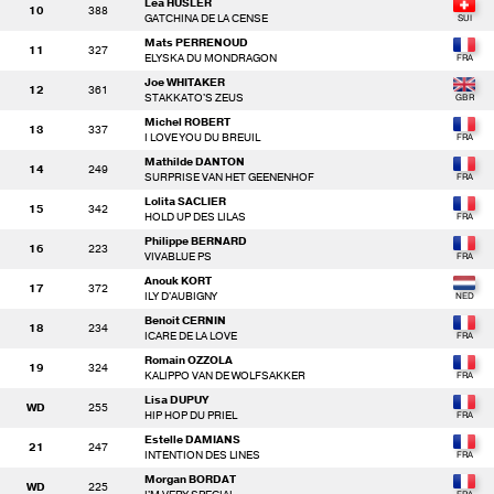
Lea HÜSLER
10
388
GATCHINA DE LA CENSE
Mats PERRENOUD
11
327
ELYSKA DU MONDRAGON
Joe WHITAKER
12
361
STAKKATO'S ZEUS
Michel ROBERT
13
337
I LOVE YOU DU BREUIL
Mathilde DANTON
14
249
SURPRISE VAN HET GEENENHOF
Lolita SACLIER
15
342
HOLD UP DES LILAS
Philippe BERNARD
16
223
VIVABLUE PS
Anouk KORT
17
372
ILY D'AUBIGNY
Benoit CERNIN
18
234
ICARE DE LA LOVE
Romain OZZOLA
19
324
KALIPPO VAN DE WOLFSAKKER
Lisa DUPUY
WD
255
HIP HOP DU PRIEL
Estelle DAMIANS
21
247
INTENTION DES LINES
Morgan BORDAT
WD
225