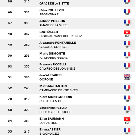
86
216
GRACE DE LA BIETTE
Celia POITTEVIN
46
331
ARGENTINA Z
Johann POISSON
47
330
AMANT DE LA MURE
Lea HÜSLER
48
387
C-SONALI VAN'T BROEKEND Z
Alexandre FONTANELLE
49
262
GUCCI DE COURCEL
Marie DEMONTE
50
253
ICI CHARBONNIERE
Francois UCCELLI
63
356
CALYPSO DES JOANINS Z
Joe WHITAKER
51
360
OORONE
Mathilde DANTON
52
248
CAMBIASSO DE KREISKER
Kiara MONTGOURDIN
70
312
CHISTERA MAIL
Josephine PETIAU
53
328
HELLO GIRL DEROCHE
Elian BAUMANN
54
381
DIARANTINO
Emma ASTIER
55
217
BIG CHOICE Z