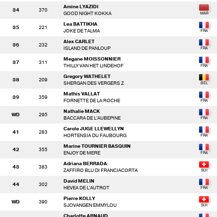
Amine LYAZIDI
34
370
GOOD NIGHT KOKKA
Lea BATTIKHA
35
221
JOKE DE TALMA
Alex CARLET
36
232
ISLAND DE PANLOUP
Megane MOISSONNIER
37
311
THILLY VAN HET LINDEHOF
Gregory WATHELET
38
209
SHERGAN DES VERGERS Z
Mathis VALLAT
39
359
FORNETTE DE LA ROCHE
Nathalie MACK
WD
295
BACCARA DE L'AUBEPINE
Carole JUGE LLEWELLYN
41
283
HORTENSIA DU FAUBOURG
Marine TOURNIER BASQUIN
42
355
ENJOY DE MERE
Adriana BERRADA
43
383
ZAFFIRO BLU DI FRANCIACORTA
David MELIN
44
302
HEVEA DE L'AUTROT
Pierre KOLLY
WD
390
SJOVANGEN EMMYLOU
Charlotte ARNAUD