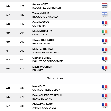
Anouk KORT
56
371
ICECOFFEE DE KREIKER
Tressy MUHR
57
367
IROQUOIS D'AIGUILLY
Camille SEYS
58
347
CARRISMA
Mark MCAULEY
59
364
CAVALIA STS Z
Olivier GAILLARD
60
267
HELSINKI DU LO
Melissa GARBAIL
61
269
JORIS DES MONCEAUX
Gaetan SCRIVE
62
344
ISALHYS DE FONDCOMBE
David MOURIER
64
317
DRINKER
07min. break
Ines JOLY
WD
282
GARIGUETTE DE BEDON
Fanny GUERDAT SKALLI
66
276
INOKO DE VAINS
Claire FONTANEL
67
260
JAMMING CARAIBES