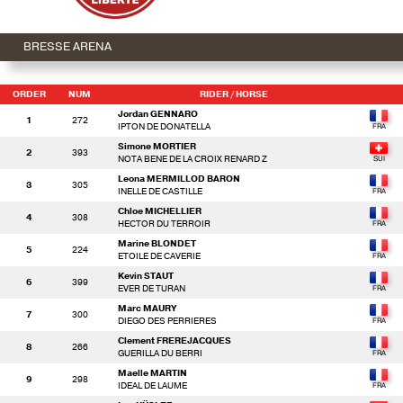
BRESSE ARENA
ORDER
NUM
RIDER
/ HORSE
Jordan GENNARO
1
272
IPTON DE DONATELLA
Simone MORTIER
2
393
NOTA BENE DE LA CROIX RENARD Z
Leona MERMILLOD BARON
3
305
INELLE DE CASTILLE
Chloe MICHELLIER
4
308
HECTOR DU TERROIR
Marine BLONDET
5
224
ETOILE DE CAVERIE
Kevin STAUT
6
399
EVER DE TURAN
Marc MAURY
7
300
DIEGO DES PERRIERES
Clement FREREJACQUES
8
266
GUERILLA DU BERRI
Maelle MARTIN
9
298
IDEAL DE LAUME