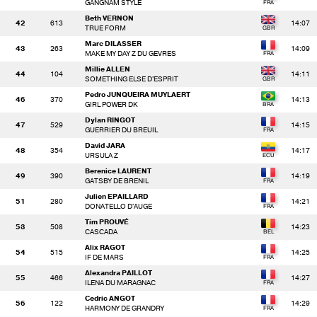
GANGNAM STYLE
Beth VERNON
42
613
14:07
TRUE FORM
Marc DILASSER
43
263
14:09
MAKE MY DAY Z DU GEVRES
Millie ALLEN
44
104
14:11
SOMETHING ELSE D'ESPRIT
Pedro JUNQUEIRA MUYLAERT
46
370
14:13
GIRL POWER DK
Dylan RINGOT
47
529
14:15
GUERRIER DU BREUIL
David JARA
48
354
14:17
URSULA Z
Berenice LAURENT
49
390
14:19
GATSBY DE BRENIL
Julien EPAILLARD
51
280
14:21
DONATELLO D'AUGE
Tim PROUVÉ
53
508
14:23
CASCADA
Alix RAGOT
54
515
14:25
IF DE MARS
Alexandra PAILLOT
55
466
14:27
ILENA DU MARAGNAC
Cedric ANGOT
56
122
14:29
HARMONY DE GRANDRY