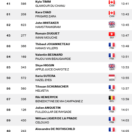
Kyle TIMM
41
586
13:41
GLAMOUR DU CHANU
Kara CHAD
31
208
13:43
FRIGARD ZARA
John WHITAKER
32
623
13:45
HAMSTRAMGRAM
Romain DUGUET
45
277
13:47
IMANI MOUCHE
Thibaut JOUANNETEAU
33
366
13:49
HANAIS VILLERS
Valentin BESNARD
34
169
13:51
PAJOU VAN BEAUGAARDE
Skye HIGGIN
35
343
13:53
APPLE JUICE CHAYOTE Z
Ilaria SUTERA
50
572
13:55
HAZEL EYES
Titouan SCHUMACHER
36
560
13:57
HELVETIA
Rik HEMERYCK
37
336
13:59
BENEDICTINE DE MA CAMPAGNE Z
Julien ANQUETIN
38
126
14:01
FULLDOLLAR DE RAYGADE
William LIGIER DE LA PRADE
39
430
14:03
CELOUVO
Alexandre DE ROTHSCHILD
40
243
14:05