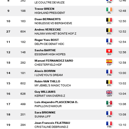
8
282
12:46
LE COULTRE DE MUZE
Trevor BREEN
9
198
12:48
HIGHLAND PRESIDENT
Daan BERNAERTS
10
163
12:50
NOBLESSE VD BERGHOEVE
Andres VEREECKE
27
604
12:52
HALIMA VAN HET BONTE HOF Z
Roger Yves BOST
11
182
12:54
DELPH DE DENAT HDC
Sasha BARTHE
12
146
12:56
ESSENAR HIGH HOPES
Manuel FERNANDEZ SARO
13
292
12:58
CHESTERFIELD HDF
Alexis BORRIN
14
181
13:00
I LOVE YOU'S DREAM
Robin VAN THILLO
15
602
13:02
MY JEWEL'S MAGIC TOUCH
Guy WILLIAMS
16
626
13:04
KERMIT VAN OVERIS Z
Luis Alejandro PLASCENCIA O.
17
499
13:06
PAPILLON D'AMOUR
Sara BRIONNE
18
201
13:08
SUNNA LIFF
Jean Francois FILATRIAU
19
294
13:10
CRISTALINE DEBRIAND Z