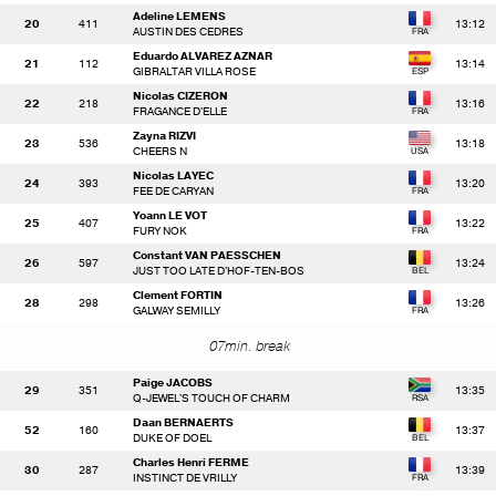
Adeline LEMENS
20
411
13:12
AUSTIN DES CEDRES
Eduardo ALVAREZ AZNAR
21
112
13:14
GIBRALTAR VILLA ROSE
Nicolas CIZERON
22
218
13:16
FRAGANCE D'ELLE
Zayna RIZVI
23
536
13:18
CHEERS N
Nicolas LAYEC
24
393
13:20
FEE DE CARYAN
Yoann LE VOT
25
407
13:22
FURY NOK
Constant VAN PAESSCHEN
26
597
13:24
JUST TOO LATE D'HOF-TEN-BOS
Clement FORTIN
28
298
13:26
GALWAY SEMILLY
07min. break
Paige JACOBS
29
351
13:35
Q-JEWEL'S TOUCH OF CHARM
Daan BERNAERTS
52
160
13:37
DUKE OF DOEL
Charles Henri FERME
30
287
13:39
INSTINCT DE VRILLY