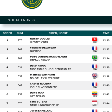
PISTE DE LA DIVES
ORDER
NUM
RIDER
/ HORSE
TIME
Romain DUGUET
1
276
12:30
HIPSTER V'GAS
Valentine DELAVEAU
2
249
12:32
QUERIDO
Pedro JUNQUEIRA MUYLAERT
3
369
12:34
CAPTAIN CIWANO
Dylan RINGOT
4
531
12:36
MISS PARIS BLUE OLSEN STABLES
Matthew SAMPSON
5
557
12:38
NOUVELLE V.H. VELDHOF
Charles RULQUIN
R
547
12:40
IDOLE CHARBONNIERE
David JARA
6
353
12:42
IXES DES AS
Ilaria SUTERA
7
570
12:44
BASCHUNG COURCELLE
Julien EPAILLARD