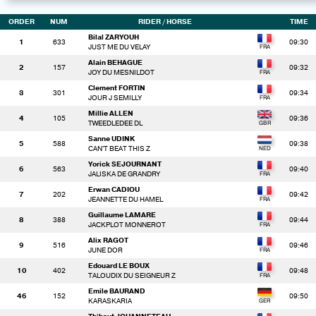
ORDER
NUM
RIDER
/ HORSE
TIME
Bilal ZARYOUH
1
633
09:30
JUST ME DU VELAY
Alain BEHAGUE
2
157
09:32
JOY DU MESNILDOT
Clement FORTIN
3
301
09:34
JOUR J SEMILLY
Millie ALLEN
4
105
09:36
TWEEDLEDEE DL
Sanne UDINK
5
588
09:38
CAN'T BEAT THIS Z
Yorick SEJOURNANT
6
563
09:40
JALISKA DE GRANDRY
Erwan CADIOU
7
202
09:42
JEANNETTE DU HAMEL
Guillaume LAMARE
8
388
09:44
JACKPLOT MONNEROT
Alix RAGOT
9
516
09:46
JUNE DOR
Edouard LE BOUX
10
402
09:48
TALOUDIX DU SEIGNEUR Z
Emile BAURAND
46
152
09:50
KARASKARIA