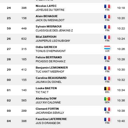
Nicolas LAYEC
24
396
10:18
JOYEUSE DU TERTRE
Alain BEHAGUE
25
156
10:20
JACK DU MESNILDOT
Sylvain MISRAOUI
59
449
10:22
CLASSIQUE DES JENKINS Z
Bilal ZARYOUH
26
632
10:24
JUNIPERUS LSD'AUBIGNY
Odile GIERECH
27
315
10:26
TONUS D'HEPNIMONT
Felicie BERTRAND
28
165
10:28
PICASSO DE ROHAN Z
Benjamin LEMONNIER
29
412
10:30
TUC VAN'T MEERHOF
Caroline BEAUGRARD
30
155
10:32
JALINKA DU DONEL
Louke BAETEN
31
140
10:34
TIC TAC T
Abdoulay SOW
32
565
10:36
JULY XVI CALONNE
Clement FORTIN
33
299
10:38
JACARANDA SEMILLY
Faustine LAFERRERIE
34
386
10:40
JUS D ORANGE DK