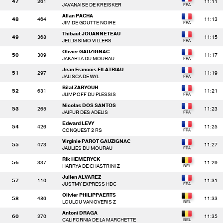
47
261
11:11
JAVANAISE DE KREISKER
Allan PACHA
48
464
11:13
JIM DE GOUTTE NOIRE
Thibaut JOUANNETEAU
49
368
11:15
JELLISSIMO VILLERS
Olivier GAUZIGNAC
50
309
11:17
JAKARTA DU MOURAU
Jean Francois FILATRIAU
51
297
11:19
JALISCA DE WYL
Bilal ZARYOUH
52
631
11:21
JUMP OFF DU PLESSIS
Nicolas DOS SANTOS
53
265
11:23
JAIPUR DES ADELIS
Edward LEVY
54
426
11:25
CONQUEST 2 RS
Virginie PAROT GAUZIGNAC
55
473
11:27
JAULIES DU MOURAU
Rik HEMERYCK
56
337
11:29
HARRYA DE CHASTRINI Z
Julien ALVAREZ
57
110
11:31
JUSTMY EXPRESS HDC
Olivier PHILIPPAERTS
58
486
11:33
LOULOU VAN OVERIS Z
Antoni DRAGA
60
270
11:35
CALIFORNIA DE LA MARCHETTE