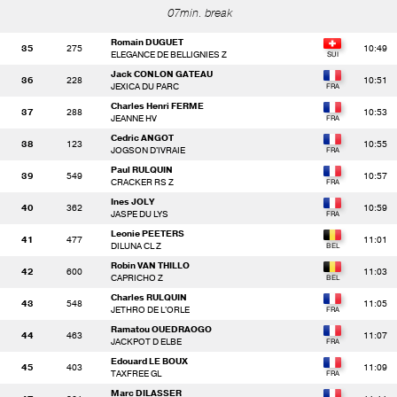
07min. break
Romain DUGUET
35
275
10:49
ELEGANCE DE BELLIGNIES Z
Jack CONLON GATEAU
36
228
10:51
JEXICA DU PARC
Charles Henri FERME
37
288
10:53
JEANNE HV
Cedric ANGOT
38
123
10:55
JOGSON D'IVRAIE
Paul RULQUIN
39
549
10:57
CRACKER RS Z
Ines JOLY
40
362
10:59
JASPE DU LYS
Leonie PEETERS
41
477
11:01
DILUNA CL Z
Robin VAN THILLO
42
600
11:03
CAPRICHO Z
Charles RULQUIN
43
548
11:05
JETHRO DE L'ORLE
Ramatou OUEDRAOGO
44
463
11:07
JACKPOT D ELBE
Edouard LE BOUX
45
403
11:09
TAXFREE GL
Marc DILASSER