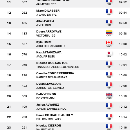
Thibaut JOUANNETEAU
11
367
09:52
JAIME VILLERS
Marc DILASSER
12
262
09:54
JIVAGO DU TYL
Allan PACHA
13
465
09:56
JIVELI DKS
Dayro ARROYAVE
14
135
09:58
VICTORIA 135
Kyle TIMM
15
587
10:00
JOKER CHABAUDIERE
Kazuki TAKIZAWA
16
576
10:02
JAGUAR BLEU
Nicolas DOS SANTOS
17
266
10:04
TINKAS CHACCOBLUE VAN ESS
Camille CONDE FERREIRA
18
226
10:06
KAIROS ROMANEIRA Z
Dylan LEVALLOIS
19
422
10:08
JOHNSTON SEMILLY
Beth VERNON
20
609
10:10
BOXTED MIMI
Julien ALVAREZ
21
109
10:12
JUNON EXPRESS HDC
Raoul COTRAIT D AUTREY
22
230
10:14
BILLION DOLLAR 2
Nicolas CIZERON
23
221
10:16
VALENTINA D