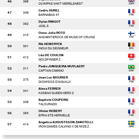
46
396
OLYMPKE VAN'T MERELSNEST
Cedric HUREL
47
349
BARNABAS 47
Dylan RINGOT
48
382
JOEL S
Oona-Julia ROTO
49
315
AHG WHITEROCK DE MUSE OF CRUISE
Rik HEMERYCK
50
301
INOUI DU SEIGNEUR
Léa DE COULON
51
412
GOLDFINGER Z
Pedro JUNQUEIRA MUYLAERT
52
311
CAPTAIN CIWANO
Jean Luc MOURIER
53
375
DIONYSOS D'AIGUILLY
Alexa FERRER
54
341
KASBAH QUEEN HERO Z
Baptiste COUPERIE
55
336
TALOURADO
Olivier ROBERT
56
385
EYRIA STE HERMELLE
Angelica AUGUSTSSON ZANOTELLI
57
414
IRON DAMES CALVINO II DE NYZE Z