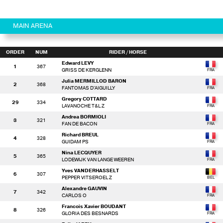
MAIN ARENA
ORDER
NUM
RIDER
/ HORSE
Edward LEVY
1
367
GRISS DE KERGLENN
Julia MERMILLOD BARON
2
368
FANTOMAS D'AIGUILLY
Gregory COTTARD
29
334
LAVANOCHE T&L Z
Andrea BORMIOLI
3
321
FAN DE BACON
Richard BREUL
4
328
GUIDAM PS
Nina LECQUYER
5
365
LODEWIJK VAN LANGE WEEREN
Yves VANDERHASSELT
6
307
PEPPER VITSEROEL Z
Alexandre GAUVIN
7
342
CARLOS O
Francois Xavier BOUDANT
8
326
GLORIA DES BESNARDS