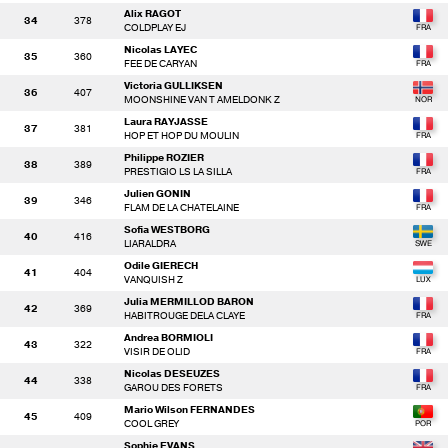
Alix RAGOT
34
378
COLDPLAY EJ
Nicolas LAYEC
35
360
FEE DE CARYAN
Victoria GULLIKSEN
36
407
MOONSHINE VAN T AMELDONK Z
Laura RAYJASSE
37
381
HOP ET HOP DU MOULIN
Philippe ROZIER
38
389
PRESTIGIO LS LA SILLA
Julien GONIN
39
346
FLAM DE LA CHATELAINE
Sofia WESTBORG
40
416
LIARALDRA
Odile GIERECH
41
404
VANQUISH Z
Julia MERMILLOD BARON
42
369
HABITROUGE DELA CLAYE
Andrea BORMIOLI
43
322
VISIR DE OLID
Nicolas DESEUZES
44
338
GAROU DES FORETS
Mario Wilson FERNANDES
45
409
COOL GREY
Sophie EVANS