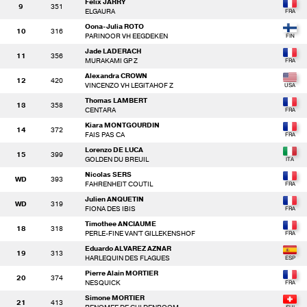
Felix JARRY
9
351
ELGAURA
Oona-Julia ROTO
10
316
PARINOOR VH EEGDEKEN
Jade LADERACH
11
356
MURAKAMI GP Z
Alexandra CROWN
12
420
VINCENZO VH LEGITAHOF Z
Thomas LAMBERT
13
358
CENTARA
Kiara MONTGOURDIN
14
372
FAIS PAS CA
Lorenzo DE LUCA
15
399
GOLDEN DU BREUIL
Nicolas SERS
WD
393
FAHRENHEIT COUTIL
Julien ANQUETIN
WD
319
FIONA DES IBIS
Timothee ANCIAUME
18
318
PERLE-FINE VAN'T GILLEKENSHOF
Eduardo ALVAREZ AZNAR
19
313
HARLEQUIN DES FLAGUES
Pierre Alain MORTIER
20
374
NESQUICK
Simone MORTIER
21
413