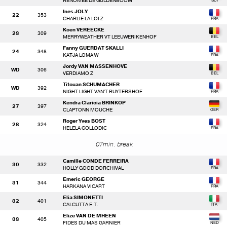
RENOMEE DE GULDENBOOM
Ines JOLY
22
353
CHARLIE LA LOI Z
Koen VEREECKE
23
309
MERRYWEATHER VT LEEUWERIKENHOF
Fanny GUERDAT SKALLI
24
348
KATJA LOMA W
Jordy VAN MASSENHOVE
WD
306
VERDIAMO Z
Titouan SCHUMACHER
WD
392
NIGHT LIGHT VAN'T RUYTERSHOF
Kendra Claricia BRINKOP
27
397
CLAPTONN MOUCHE
Roger Yves BOST
28
324
HELELA GOLLODIC
07min. break
Camille CONDE FERREIRA
30
332
HOLLY GOOD DORCHIVAL
Emeric GEORGE
31
344
HARKANA VICART
Elia SIMONETTI
32
401
CALCUTTA E.T.
Elize VAN DE MHEEN
33
405
FIDES DU MAS GARNIER