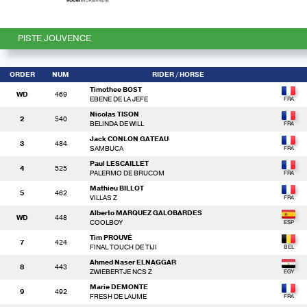
PISTE JOUVENCE
ORDER
NUM
RIDER
/ HORSE
Timothee BOST
WD
469
EBENE DE LA JEFE
Nicolas TISON
2
540
BELINDA DE WILL
Jack CONLON GATEAU
3
484
SAMBUCA
Paul LESCAILLET
4
525
PALERMO DE BRUCOM
Mathieu BILLOT
5
462
VILLAS Z
Alberto MARQUEZ GALOBARDES
WD
448
COOLBOY
Tim PROUVÉ
7
424
FINAL TOUCH DE TIJI
Ahmed Naser ELNAGGAR
8
443
ZWIEBERTJE NCS Z
Marie DEMONTE
9
492
FRESH DE LAUME