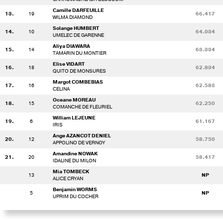
Camille DARFEUILLE
13.
19
66.417
WILMA DIAMOND
Solange HUMBERT
14.
10
64.034
UMELEC DE GARENNE
Aliya DIAWARA
15.
14
63.334
TAMARIN DU MONTIER
Elise VIDART
16.
18
62.834
QUITO DE MONSURES
Margot COMBEBIAS
17.
16
62.583
CELINA
Oceane MOREAU
18.
15
62.250
COMANCHE DE FLEURIEL
William LEJEUNE
19.
6
61.167
IRIS
Ange AZANCOT DENIEL
20.
12
58.750
APPOLINO DE VERNOY
Amandine NOWAK
21.
20
58.417
IDALINE DU MILON
Mia TOMBECK
13
NP
ALICE CRYAN
Benjamin WORMS
5
NP
UPRIM DU COCHER