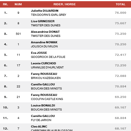
RK.
NUM
RIDER / HORSE
TOTAL
Juliette DUJARDIN
1.
9
76.000
TEN DOORN'S EARL GREY
Lise GRINEISER
2.
8
75.667
TWISTER DES DUNES
Alexandrine DONAT
3.
501
75.250
TWISTER DES DUNES
Amandine NOWAK
4.
1
73.250
JOLISCA DU MILON
Eva JOSSE
5.
11
72.417
GOODROCK DE LA FOLIE
Leonie CURCHOD
6.
17
72.250
URANILSE D'HURL'VENT
Fanny ROUSSEAU
7.
2
72.083
BRIKOU KAZEGILKEN
Camille GALLOU
8.
22
70.334
BOUCAN DES MINOTS
Fanny ROUSSEAU
9.
21
69.250
COOLFIN CASTLE KING
Louise BONALDI
10.
3
69.167
BOUCAN DES MINOTS
Camille GALLOU
11.
4
68.334
FLY DE JARION
Cleo ALINC
12.
7
68.167
CARROWNURLAUR BLOSSOM