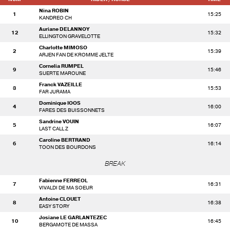
Nina ROBIN
1
15:25
KANDREO CH
Auriane DELANNOY
12
15:32
ELLINGTON GRAVELOTTE
Charlotte MIMOSO
2
15:39
ARJEN FAN DE KROMME JELTE
Cornelia RUMPEL
9
15:46
SUERTE MAROUNE
Franck VAZEILLE
3
15:53
FAR JURAMA
Dominique IOOS
4
16:00
FARES DES BUISSONNETS
Sandrine VOUIN
5
16:07
LAST CALL Z
Caroline BERTRAND
6
16:14
TOON DES BOURDONS
BREAK
Fabienne FERREOL
7
16:31
VIVALDI DE MA SOEUR
Antoine CLOUET
8
16:38
EASY STORY
Josiane LE GARLANTEZEC
10
16:45
BERGAMOTE DE MASSA