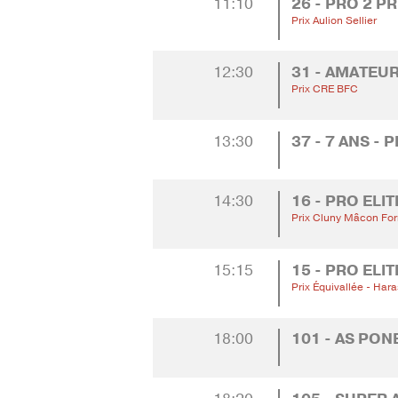
11:10
26 - PRO 2 P
Prix Aulion Sellier
12:30
31 - AMATEUR
Prix CRE BFC
13:30
37 - 7 ANS -
14:30
16 - PRO ELI
Prix Cluny Mâcon For
15:15
15 - PRO ELI
Prix Équivallée - Har
18:00
101 - AS PON