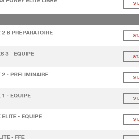
AS PONEY ELITE LIBRE
ST
R 2 B PRÉPARATOIRE
ST
S 3 - EQUIPE
ST
 2 - PRÉLIMINAIRE
ST
 1 - EQUIPE
ST
 ELITE - EQUIPE
ST
LITE - FFE