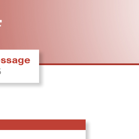
ressage
5