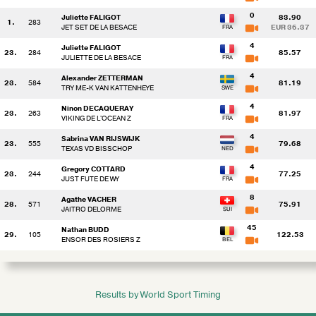
0
Juliette FALIGOT
83.90
1.
283
JET SET DE LA BESACE
EUR 36.37
4
Juliette FALIGOT
23.
284
85.57
JULIETTE DE LA BESACE
4
Alexander ZETTERMAN
23.
584
81.19
TRY ME-K VAN KATTENHEYE
4
Ninon DECAQUERAY
23.
263
81.97
VIKING DE L'OCEAN Z
4
Sabrina VAN RIJSWIJK
23.
555
79.68
TEXAS VD BISSCHOP
4
Gregory COTTARD
23.
244
77.25
JUST FUTE DE WY
8
Agathe VACHER
28.
571
75.91
JAITRO DELORME
45
Nathan BUDD
29.
105
122.53
ENSOR DES ROSIERS Z
Results by World Sport Timing