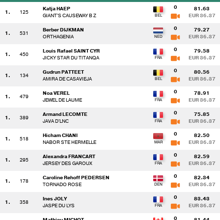
0
Katja HAEP
81.63
1.
125
GIANT'S CAUSEWAY B Z
EUR 36.37
0
Berber DIJKMAN
79.27
1.
531
ORTHAGENIA
EUR 36.37
0
Louis Rafael SAINT CYR
79.58
1.
450
JICKY STAR DU TITANQA
EUR 36.37
0
Gudrun PATTEET
80.56
1.
134
AMIRA DE CASAVIEJA
EUR 36.37
0
Noa VEREL
78.91
1.
479
JEWEL DE LAUME
EUR 36.37
0
Armand LECOMTE
75.85
1.
389
JAVA D'LNC
EUR 36.37
0
Hicham CHANI
82.50
1.
518
NABOR STE HERMELLE
EUR 36.37
0
Alexandra FRANCART
82.59
1.
295
JERSEY DES GAROUX
EUR 36.37
0
Caroline Rehoff PEDERSEN
82.34
1.
178
TORNADO ROSE
EUR 36.37
0
Ines JOLY
83.43
1.
358
JASPE DU LYS
EUR 36.37
0
Mathieu MICHOT
81.44