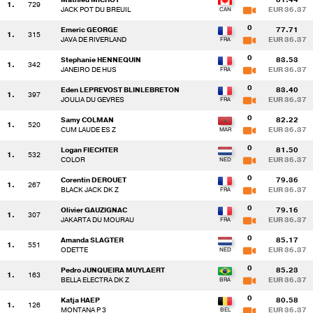
1.
729
JACK POT DU BREUIL
EUR 36.37
0
Emeric GEORGE
77.71
1.
315
JAVA DE RIVERLAND
EUR 36.37
0
Stephanie HENNEQUIN
83.53
1.
342
JANEIRO DE HUS
EUR 36.37
0
Eden LEPREVOST BLINLEBRETON
83.40
1.
397
JOULIA DU GEVRES
EUR 36.37
0
Samy COLMAN
82.22
1.
520
CUM LAUDE ES Z
EUR 36.37
0
Logan FIECHTER
81.50
1.
532
COLOR
EUR 36.37
0
Corentin DEROUET
79.36
1.
267
BLACK JACK DK Z
EUR 36.37
0
Olivier GAUZIGNAC
79.16
1.
307
JAKARTA DU MOURAU
EUR 36.37
0
Amanda SLAGTER
85.17
1.
551
ODETTE
EUR 36.37
0
Pedro JUNQUEIRA MUYLAERT
85.23
1.
163
BELLA ELECTRA DK Z
EUR 36.37
0
Katja HAEP
80.58
1.
126
MONTANA P 3
EUR 36.37