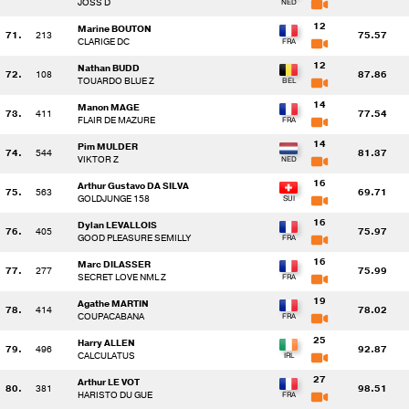
JOSS D
12
Marine BOUTON
71.
213
75.57
CLARIGE DC
12
Nathan BUDD
72.
108
87.86
TOUARDO BLUE Z
14
Manon MAGE
73.
411
77.54
FLAIR DE MAZURE
14
Pim MULDER
74.
544
81.37
VIKTOR Z
16
Arthur Gustavo DA SILVA
75.
563
69.71
GOLDJUNGE 158
16
Dylan LEVALLOIS
76.
405
75.97
GOOD PLEASURE SEMILLY
16
Marc DILASSER
77.
277
75.99
SECRET LOVE NML Z
19
Agathe MARTIN
78.
414
78.02
COUPACABANA
25
Harry ALLEN
79.
496
92.87
CALCULATUS
27
Arthur LE VOT
80.
381
98.51
HARISTO DU GUE