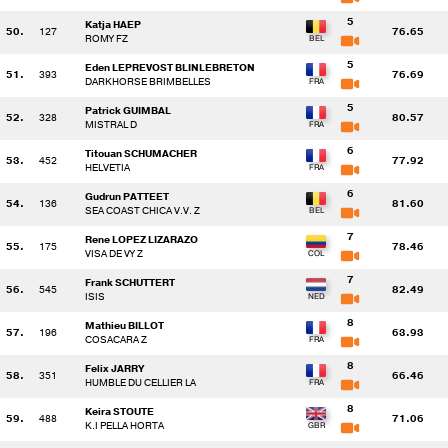
5
Katja HAEP
50.
127
76.65
ROMY FZ
5
Eden LEPREVOST BLINLEBRETON
51.
393
76.69
DARKHORSE BRIMBELLES
5
Patrick GUIMBAL
52.
328
80.57
MISTRAL D
6
Titouan SCHUMACHER
53.
452
77.92
HELVETIA
6
Gudrun PATTEET
54.
136
81.60
SEA COAST CHICA V.V. Z
7
Rene LOPEZ LIZARAZO
55.
175
78.46
VISA DE VY Z
7
Frank SCHUTTERT
56.
545
82.49
ISIS
8
Mathieu BILLOT
57.
196
63.93
COSACARA Z
8
Felix JARRY
58.
351
66.46
HUMBLE DU CELLIER LA
8
Keira STOUTE
59.
488
71.06
K.I PELLA HORTA