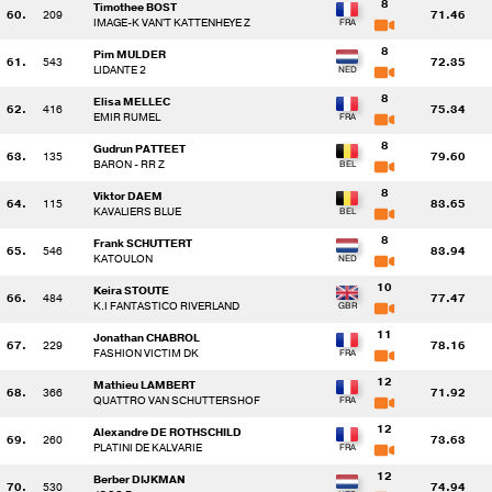
8
Timothee BOST
60.
209
71.46
IMAGE-K VAN'T KATTENHEYE Z
8
Pim MULDER
61.
543
72.35
LIDANTE 2
8
Elisa MELLEC
62.
416
75.34
EMIR RUMEL
8
Gudrun PATTEET
63.
135
79.60
BARON - RR Z
8
Viktor DAEM
64.
115
83.65
KAVALIERS BLUE
8
Frank SCHUTTERT
65.
546
83.94
KATOULON
10
Keira STOUTE
66.
484
77.47
K.I FANTASTICO RIVERLAND
11
Jonathan CHABROL
67.
229
78.16
FASHION VICTIM DK
12
Mathieu LAMBERT
68.
366
71.92
QUATTRO VAN SCHUTTERSHOF
12
Alexandre DE ROTHSCHILD
69.
260
73.63
PLATINI DE KALVARIE
12
Berber DIJKMAN
70.
530
74.94