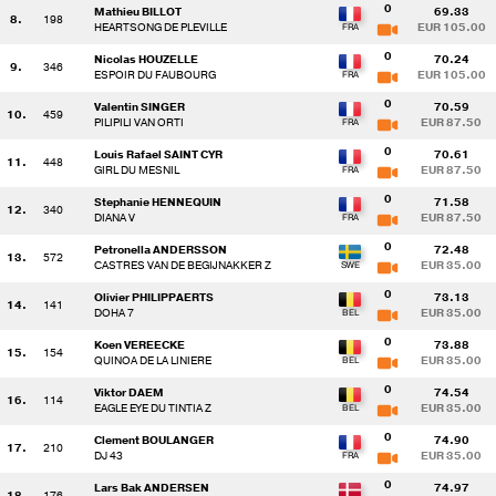
0
Mathieu BILLOT
69.33
8.
198
HEARTSONG DE PLEVILLE
EUR 105.00
0
Nicolas HOUZELLE
70.24
9.
346
ESPOIR DU FAUBOURG
EUR 105.00
0
Valentin SINGER
70.59
10.
459
PILIPILI VAN ORTI
EUR 87.50
0
Louis Rafael SAINT CYR
70.61
11.
448
GIRL DU MESNIL
EUR 87.50
0
Stephanie HENNEQUIN
71.58
12.
340
DIANA V
EUR 87.50
0
Petronella ANDERSSON
72.48
13.
572
CASTRES VAN DE BEGIJNAKKER Z
EUR 35.00
0
Olivier PHILIPPAERTS
73.13
14.
141
DOHA 7
EUR 35.00
0
Koen VEREECKE
73.88
15.
154
QUINOA DE LA LINIERE
EUR 35.00
0
Viktor DAEM
74.54
16.
114
EAGLE EYE DU TINTIA Z
EUR 35.00
0
Clement BOULANGER
74.90
17.
210
DJ 43
EUR 35.00
0
Lars Bak ANDERSEN
74.97
18.
176