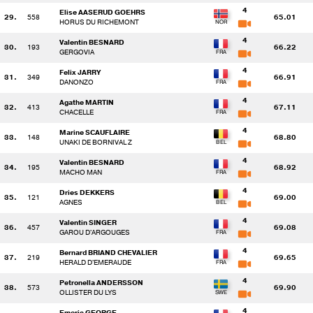
4
Elise AASERUD GOEHRS
29.
558
65.01
HORUS DU RICHEMONT
4
Valentin BESNARD
30.
193
66.22
GERGOVIA
4
Felix JARRY
31.
349
66.91
DANONZO
4
Agathe MARTIN
32.
413
67.11
CHACELLE
4
Marine SCAUFLAIRE
33.
148
68.80
UNAKI DE BORNIVAL Z
4
Valentin BESNARD
34.
195
68.92
MACHO MAN
4
Dries DEKKERS
35.
121
69.00
AGNES
4
Valentin SINGER
36.
457
69.08
GAROU D'ARGOUGES
4
Bernard BRIAND CHEVALIER
37.
219
69.65
HERALD D'EMERAUDE
4
Petronella ANDERSSON
38.
573
69.90
OLLISTER DU LYS
4
Emeric GEORGE