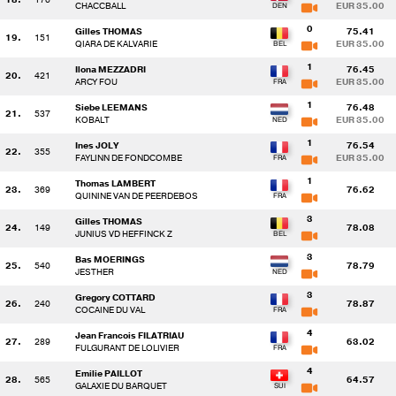
CHACCBALL
EUR 35.00
0
Gilles THOMAS
75.41
19.
151
QIARA DE KALVARIE
EUR 35.00
1
Ilona MEZZADRI
76.45
20.
421
ARCY FOU
EUR 35.00
1
Siebe LEEMANS
76.48
21.
537
KOBALT
EUR 35.00
1
Ines JOLY
76.54
22.
355
FAYLINN DE FONDCOMBE
EUR 35.00
1
Thomas LAMBERT
23.
369
76.62
QUININE VAN DE PEERDEBOS
3
Gilles THOMAS
24.
149
78.08
JUNIUS VD HEFFINCK Z
3
Bas MOERINGS
25.
540
78.79
JESTHER
3
Gregory COTTARD
26.
240
78.87
COCAINE DU VAL
4
Jean Francois FILATRIAU
27.
289
63.02
FULGURANT DE LOLIVIER
4
Emilie PAILLOT
28.
565
64.57
GALAXIE DU BARQUET