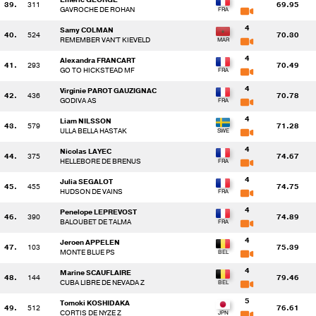
39.
311
69.95
GAVROCHE DE ROHAN
4
Samy COLMAN
40.
524
70.30
REMEMBER VAN'T KIEVELD
4
Alexandra FRANCART
41.
293
70.49
GO TO HICKSTEAD MF
4
Virginie PAROT GAUZIGNAC
42.
436
70.78
GODIVA AS
4
Liam NILSSON
43.
579
71.28
ULLA BELLA HASTAK
4
Nicolas LAYEC
44.
375
74.67
HELLEBORE DE BRENUS
4
Julia SEGALOT
45.
455
74.75
HUDSON DE VAINS
4
Penelope LEPREVOST
46.
390
74.89
BALOUBET DE TALMA
4
Jeroen APPELEN
47.
103
75.39
MONTE BLUE PS
4
Marine SCAUFLAIRE
48.
144
79.46
CUBA LIBRE DE NEVADA Z
5
Tomoki KOSHIDAKA
49.
512
76.61
CORTIS DE NYZE Z