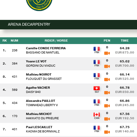
ARENA DECARPENTRY
RK
NUM
RIDER
/ HORSE
PEN
TIME
0
Camille CONDE FERREIRA
64.28
1.
236
BASSANO DE NANTUEL
EUR 875.00
0
Yoann LE VOT
65.02
2.
384
GORDINI DU VIADUC
EUR 700.00
0
Mathieu NOIROT
66.14
3.
431
FLOUQUET DU GRASSET
EUR 525.00
0
Agathe VACHER
66.78
4.
569
DAISY 940
EUR 350.00
0
Alexandra PAILLOT
66.86
5.
434
TOWNHEAD LIBERTY V
EUR 245.00
0
Mathieu MICHOT
67.56
6.
170
HAKKATO DU PRIEURE
EUR 192.50
0
Paul LESCAILLET
67.75
7.
401
KAOMA DE BORNIVAL Z
EUR 140.00