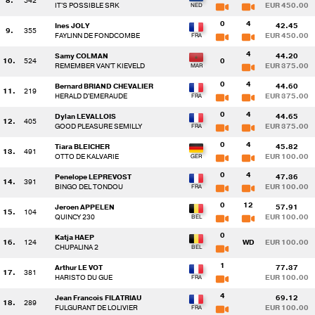
8.
542
IT'S POSSIBLE SRK
EUR 450.00
0
4
Ines JOLY
42.45
9.
355
FAYLINN DE FONDCOMBE
EUR 450.00
4
Samy COLMAN
44.20
10.
524
0
REMEMBER VAN'T KIEVELD
EUR 375.00
0
4
Bernard BRIAND CHEVALIER
44.60
11.
219
HERALD D'EMERAUDE
EUR 375.00
0
4
Dylan LEVALLOIS
44.65
12.
405
GOOD PLEASURE SEMILLY
EUR 375.00
0
4
Tiara BLEICHER
45.82
13.
491
OTTO DE KALVARIE
EUR 100.00
0
4
Penelope LEPREVOST
47.36
14.
391
BINGO DEL TONDOU
EUR 100.00
0
12
Jeroen APPELEN
57.91
15.
104
QUINCY 230
EUR 100.00
0
Katja HAEP
16.
124
WD
EUR 100.00
CHUPALINA 2
1
Arthur LE VOT
77.37
17.
381
HARISTO DU GUE
EUR 100.00
4
Jean Francois FILATRIAU
69.12
18.
289
FULGURANT DE LOLIVIER
EUR 100.00