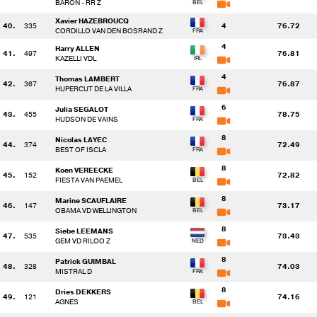
BARON - RR Z
Xavier HAZEBROUCQ
40.
335
4
76.72
CORDILLO VAN DEN BOSRAND Z
4
Harry ALLEN
41.
497
76.81
KAZELLI VDL
4
Thomas LAMBERT
42.
367
76.87
HUPERCUT DE LA VILLA
6
Julia SEGALOT
43.
455
78.75
HUDSON DE VAINS
8
Nicolas LAYEC
44.
374
72.49
BEST OF ISCLA
8
Koen VEREECKE
45.
152
72.82
FIESTA VAN PAEMEL
8
Marine SCAUFLAIRE
46.
147
73.17
OBAMA VD WELLINGTON
8
Siebe LEEMANS
47.
535
73.43
GEM VD RILOO Z
8
Patrick GUIMBAL
48.
328
74.03
MISTRAL D
8
Dries DEKKERS
49.
121
74.16
AGNES