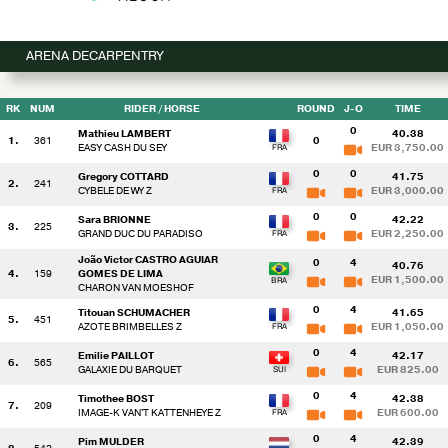
ARENA DECARPENTRY
RK
NUM
RIDER
/ HORSE
ROUND
J-O
TIME
0
Mathieu LAMBERT
40.38
1.
361
0
EASY CASH DU SEY
EUR 3,750.00
0
0
Gregory COTTARD
41.75
2.
241
CYBELE DE WY Z
EUR 3,000.00
0
0
Sara BRIONNE
42.22
3.
225
GRAND DUC DU PARADISO
EUR 2,250.00
João Victor CASTRO AGUIAR
0
4
40.76
4.
159
GOMES DE LIMA
EUR 1,500.00
CHARON VAN MOESHOF
0
4
Titouan SCHUMACHER
41.65
5.
451
AZOTE BRIMBELLES Z
EUR 1,050.00
0
4
Emilie PAILLOT
42.17
6.
565
GALAXIE DU BARQUET
EUR 825.00
0
4
Timothee BOST
42.38
7.
209
IMAGE-K VAN'T KATTENHEYE Z
EUR 600.00
0
4
Pim MULDER
42.39