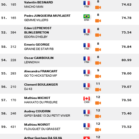
8
Valentin BESNARD
50.
195
74.62
MACHO MAN
8
Pedro JUNQUEIRA MUYLAERT
51.
165
74.78
GEMME VILLERS
Eden LEPREVOST
8
52.
394
BLINLEBRETON
75.54
EDORA D'HELBY
8
Emeric GEORGE
53.
312
76.84
GRAINE DE STAR RB
8
Oscar CAMBOULIN
54.
228
80.99
LENNON H
9
Alexandra FRANCART
55.
293
78.00
GO TO HICKSTEAD MF
11
Clement BOULANGER
56.
210
79.07
DJ 43
12
Mathieu MICHOT
57.
170
73.56
HAKKATO DU PRIEURE
12
Audrey COUDRIN
58.
246
75.40
GIPSY BABE 15 DU PETIT VIVIER
12
Mathieu NOIROT
59.
431
75.52
FLOUQUET DU GRASSET
12
Arthur Gustavo DA SILVA