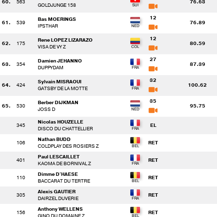
60.
563
76.63
GOLDJUNGE 158
12
Bas MOERINGS
61.
539
76.89
IPSTHAR
12
Rene LOPEZ LIZARAZO
62.
175
80.59
VISA DE VY Z
27
Damien JEHANNO
63.
354
87.39
DUPPYDAM
32
Sylvain MISRAOUI
64.
424
100.62
GATSBY DE LA MOTTE
35
Berber DIJKMAN
65.
530
95.75
JOSS D
Nicolas HOUZELLE
345
EL
DISCO DU CHATTELLIER
Nathan BUDD
106
RET
COLDPLAY DES ROSIERS Z
Paul LESCAILLET
401
RET
KAOMA DE BORNIVAL Z
Dimme D'HAESE
110
RET
BACCARAT DU TERTRE
Alexis GAUTIER
305
RET
DAIRZEL DUVERIE
Anthony WELLENS
156
RET
GINO DU DOMAINE Z