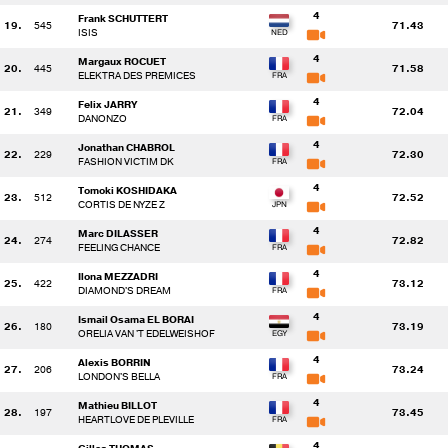
4
Frank SCHUTTERT
19.
545
71.43
ISIS
4
Margaux ROCUET
20.
445
71.58
ELEKTRA DES PREMICES
4
Felix JARRY
21.
349
72.04
DANONZO
4
Jonathan CHABROL
22.
229
72.30
FASHION VICTIM DK
4
Tomoki KOSHIDAKA
23.
512
72.52
CORTIS DE NYZE Z
4
Marc DILASSER
24.
274
72.82
FEELING CHANCE
4
Ilona MEZZADRI
25.
422
73.12
DIAMOND'S DREAM
4
Ismail Osama EL BORAI
26.
180
73.19
ORELIA VAN 'T EDELWEISHOF
4
Alexis BORRIN
27.
206
73.24
LONDON'S BELLA
4
Mathieu BILLOT
28.
197
73.45
HEARTLOVE DE PLEVILLE
4