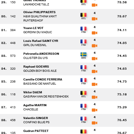
Gilles THOMAS
29.
150
73.58
LAVANOCHE T&L Z
Olivier PHILIPPAERTS
4
30.
142
H&M QUALITHINA VAN'T
73.67
RUYTERSHOF
4
Yoann LE VOT
31.
384
74.11
GORDINI DU VIADUC
4
Louis Rafael SAINT CYR
32.
448
74.35
GIRL DU MESNIL
4
Petronella ANDERSSON
33.
573
74.45
OLLISTER DU LYS
4
Raphael GOEHRS
34.
320
74.65
GOLDEN BOY BOIS AILE
4
Camille CONDE FERREIRA
35.
236
74.75
BASSANO DE NANTUEL
4
Viktor DAEM
36.
116
75.18
QASIRAH VAN DE REISTENHOEK
4
Agathe MARTIN
37.
413
75.29
CHACELLE
4
Valentin SINGER
38.
456
76.45
CONFINO BLUE PS
4
Gudrun PATTEET
39.
135
76.67